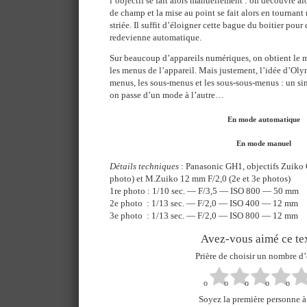
l’objectif se fait alors manuellement : on découvre a
de champ et la mise au point se fait alors en tournan
striée. Il suffit d’éloigner cette bague du boitier pour
redevienne automatique.
Sur beaucoup d’appareils numériques, on obtient le m
les menus de l’appareil. Mais justement, l’idée d’Olym
menus, les sous-menus et les sous-sous-menus : un simp
on passe d’un mode à l’autre…
En mode automatique
En mode manuel
Détails techniques
: Panasonic GH1, objectifs Zuik
photo) et M.Zuiko 12 mm F/2,0 (2e et 3e photos)
1re photo : 1/10 sec. — F/3,5 — ISO 800 — 50 mm
2e photo : 1/13 sec. — F/2,0 — ISO 400 — 12 mm
3e photo : 1/13 sec. — F/2,0 — ISO 800 — 12 mm
Avez-vous aimé ce tex
Prière de choisir un nombre d’
Soyez la première personne à 