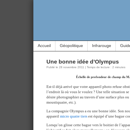
Accueil
Géopolitique
Infrarouge
Guid
Une bonne idée d’Olympus
Publié le 28 novembre 2011 | Temps de lecture : 2 minutes
Échelle de profondeur de champ du 
Est-il déjà arrivé que votre appareil photo refuse obst
l’endroit là où vous le voulez ? Une telle situation s
désire photographier au travers d’une surface plus ou 
moustiquaire, etc.).
La compagnie Olympus a eu une bonne idée. Son nou
appareil
micro quatre tiers
est équipé d’une bague cou
Lorsqu’on glisse cette bague vers le boitier de l’appar