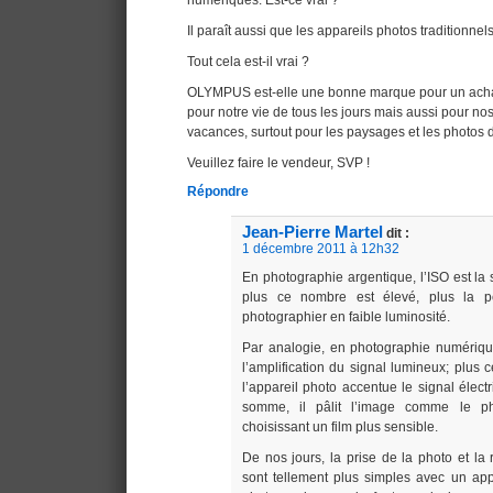
numériques. Est-ce vrai ?
Il paraît aussi que les appareils photos traditionnel
Tout cela est-il vrai ?
OLYMPUS est-elle une bonne marque pour un achat
pour notre vie de tous les jours mais aussi pour nos
vacances, surtout pour les paysages et les photos d
Veuillez faire le vendeur, SVP !
Répondre
Jean-Pierre Martel
dit :
1 décembre 2011 à 12h32
En photographie argentique, l’ISO est la se
plus ce nombre est élevé, plus la pe
photographier en faible luminosité.
Par analogie, en photographie numérique
l’amplification du signal lumineux; plus 
l’appareil photo accentue le signal élect
somme, il pâlit l’image comme le ph
choisissant un film plus sensible.
De nos jours, la prise de la photo et l
sont tellement plus simples avec un ap