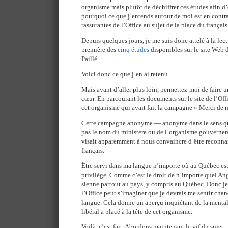
organisme mais plutôt de déchiffrer ces études afin 
pourquoi ce que j’entends autour de moi est en contr
rassurantes de l’Office au sujet de la place du français
Depuis quelques jours, je me suis donc attelé à la lec
première des
cinq études
disponibles sur le site Web d
Paillé.
Voici donc ce que j’en ai retenu.
Mais avant d’aller plus loin, permettez-moi de faire 
cœur. En parcourant les documents sur le site de l’Offi
cet organisme qui avait fait la campagne « Merci de me
Cette campagne anonyme — anonyme dans le sens que 
pas le nom du ministère ou de l’organisme gouvernem
visait apparemment à nous convaincre d’être reconnai
français.
Être servi dans ma langue n’importe où au Québec es
privilège. Comme c’est le droit de n’importe quel Ang
sienne partout au pays, y compris au Québec. Donc 
l’Office peut s’imaginer que je devrais me sentir ch
langue. Cela donne un aperçu inquiétant de la mentali
libéral a placé à la tête de cet organisme.
Voilà, c’est fait. Abordons maintenant le vif du sujet.