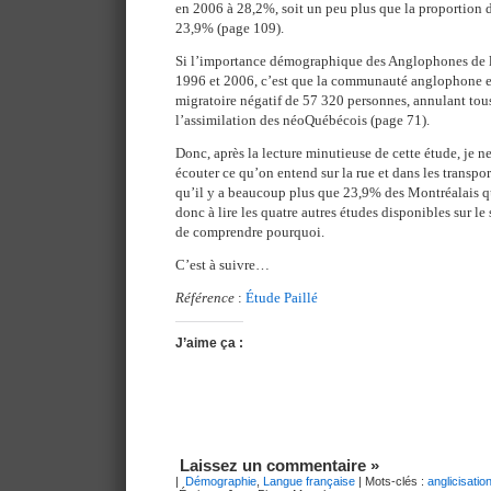
en 2006 à 28,2%, soit un peu plus que la proportion d
23,9% (page 109).
Si l’importance démographique des Anglophones de l’î
1996 et 2006, c’est que la communauté anglophone es
migratoire négatif de 57 320 personnes, annulant tous
l’assimilation des néoQuébécois (page 71).
Donc, après la lecture minutieuse de cette étude, je ne
écouter ce qu’on entend sur la rue et dans les transport
qu’il y a beaucoup plus que 23,9% des Montréalais qui
donc à lire les quatre autres études disponibles sur le 
de comprendre pourquoi.
C’est à suivre…
Référence
:
Étude Paillé
J’aime ça :
Laissez un commentaire »
|
Démographie
,
Langue française
| Mots-clés :
anglicisati