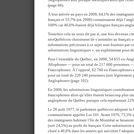
(page 66).
À leur arrivée au pays en 2009, 64,1% des immigrants
français et 55,7% (en 2008) connaissaient déjà l’anglai
100% car 40,6% étaient déjà bilingues français-angla
Toutefois cela ne nous dit pas si, une fois devenus ci
néoQuébécois choisissent de s’assimiler au français o
informations précieuses à ce sujet sont fournies par ce
substitutions linguistiques », un euphémisme pour di
Pour l’ensemble du Québec, en 2006, 54 655 ex-Ang
Allophones — pour un total de 217 600 personnes —
Francophones. À l’opposé, 62 760 ex-Francophones
pour un total de 220 240 personnes (soit légèrement 
Anglophones (page 102).
En 2006, les substitutions linguistiques contribuaient
francophones alors qu’elles étaient beaucoup plus i
anglophone du Québec puisque cela représentait 22% d
Le 26 août 1977, le parlement québécois adoptait la C
communément appelée Loi 101. Avant 1976, 75,5% des
des immigrants habitant l’île de Montréal se faisaient a
(soit 24,5%) au profit du français. Cette substitution a
chuté à 40,6% dans les années qui suivirent l’adoption