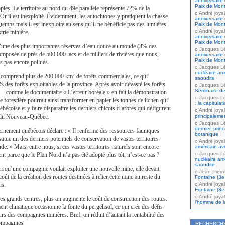
anniversaire 
Paix de Mont
ples. Le territoire au nord du 49e parallèle représente 72% de la
André joyal
Or il est inexploité. Évidemment, les autochtones y pratiquent la chasse
anniversaire 
temps mais il est inexploité au sens qu’il ne bénéficie pas des lumières
Paix de Mont
André joyal
strie minière.
anniversaire 
Paix de Mont
 d’une des plus importantes réserves d’eau douce au monde (3% des
Jacques L
mposée de près de 500 000 lacs et de milliers de rivières que nous,
anniversaire 
Paix de Mont
s pas encore pollués.
Jacques L
nucléaire amé
e comprend plus de 200 000 km² de forêts commerciales, ce qui
saoudite
% des forêts exploitables de la province. Après avoir dévasté les forêts
Jacques L
Séminaire de
 comme le documentaire « L’erreur boréale » en fait la démonstration
Jacques L
 forestière pourrait ainsi transformer en papier les tonnes de lichen qui
: la capitula
bécoise et y faire disparaitre les derniers chicots d’arbres qui défigurent
André joyal
e du Nouveau-Québec.
principaleme
Jacques L
dernier, prin
nement québécois déclare : « Il renferme des ressources fauniques
botanique
titue un des derniers potentiels de conservation de vastes territoires
André joyal
de. » Mais, entre nous, si ces vastes territoires naturels sont encore
américain av
Jacques L
ent parce que le Plan Nord n’a pas été adopté plus tôt, n’est-ce pas ?
nucléaire amé
saoudite
rsqu’une compagnie voulait exploiter une nouvelle mine, elle devait
Jean-Pierr
oût de la création des routes destinées à relier cette mine au reste du
Fontaine (3e 
is.
André joyal
Fontaine (3e 
André joyal
es grands centres, plus on augmente le coût de construction des routes.
l’homme de la
ent climatique occasionne la fonte du pergélisol, ce qui crée des défis
s des compagnies minières. Bref, on réduit d’autant la rentabilité des
ompagnies.
RECHERCH