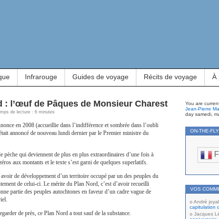
que
Infrarouge
Guides de voyage
Récits de voyage
À
d : l’œuf de Pâques de Monsieur Charest
You are curren
Jean-Pierre Ma
emps de lecture : 6 minutes
day samedi, ma
once en 2008 (accueillie dans l’indifférence et sombrée dans l’oubli
ON-THE-FL
était annoncé de nouveau lundi dernier par le Premier ministre du
F
 pèche qui deviennent de plus en plus extraordinaires d’une fois à
 zéros aux montants et le texte s’est garni de quelques superlatifs.
y avoir de développement d’un territoire occupé par un des peuples du
ement de celui-ci. Le mérite du Plan Nord, c’est d’avoir recueilli
VOS COMM
onne partie des peuples autochtones en faveur d’un cadre vague de
iel.
André joyal
capitulation 
egarder de près, ce Plan Nord a tout sauf de la substance.
Jacques L