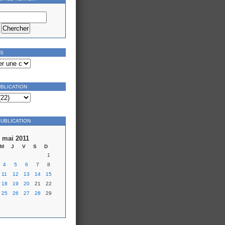
ES
UBLICATION
PUBLICATION
mai 2011
M
J
V
S
D
1
4
5
6
7
8
11
12
13
14
15
18
19
20
21
22
25
26
27
28
29