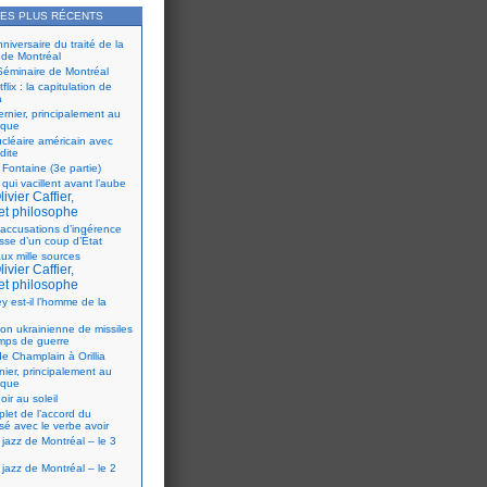
LES PLUS RÉCENTS
iversaire du traité de la
 de Montréal
éminaire de Montréal
flix : la capitulation de
a
ernier, principalement au
ique
ucléaire américain avec
dite
 Fontaine (3e partie)
 qui vacillent avant l’aube
ivier Caffier,
et philosophe
accusations d’ingérence
isse d’un coup d’État
ux mille sources
ivier Caffier,
et philosophe
y est-il l’homme de la
ion ukrainienne de missiles
mps de guerre
e Champlain à Orillia
nier, principalement au
ique
oir au soleil
let de l’accord du
sé avec le verbe avoir
 jazz de Montréal – le 3
 jazz de Montréal – le 2