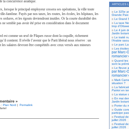
de la concurrence asiatique.
ARTICLES 
s, lorsque le principal employeur cessera ses opérations, la ville toute
Le 325e ann
ille-fantôme. Payés par nos taxes, les routes, les écoles, les hôpitaux, les
Grande Paix
s ordures, et les égouts deviendront inutiles. Or la courte durabilité des
Le Grand S
s ne semble pas avoir été prise en considération dans le document
La taxe Net
trop d’Ottaw
Le 4 juin d
Jardin botan
d est comme un œuf de Pâques russe dont la coquille, richement
Le traité n
u’il contient. Il révèle l’avenir que le Parti libéral nous réserve : un
l’Arabie saou
 les salaires devront être compétitifs avec ceux versés aux mineurs
Le parc La
Les étoiles
par Marc-Ol
romancier 
Quand les 
sont la prém
Le fleuve a
par Marc-Ol
romancier 
Mark Carne
situation ?
La fabricat
Patriot
en te
La statue d
En mai der
entaire »
Jardin botan
s :
Plan Nord
|
Permalink
Porter du n
artel
Guide comp
participe pas
Festival de
juillet 2026
Festival de
juillet 2026