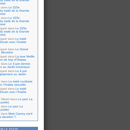
du traité de la Grande
réal
dans
Le 325e
du traité de la Grande
réal
dans
Le 325e
du traité de la Grande
réal
égaré
dans
Le 325e
du traité de la Grande
réal
égaré
dans
Le traité
ricain avec l’Arabie
égaré
dans
Le Grand
 Montréal
égaré
dans
La taxe Netflix
tion de trop d’Ottawa
dans
Le 4 juin dernier,
nt au Jardin botanique
égaré
dans
Le 4 juin
cipalement au Jardin
dans
Le traité nucléaire
ec l’Arabie saoudite
égaré
dans
Le traité
ricain avec l’Arabie
e Martel
dans
Le parc La
partie)
dans
Le parc La
partie)
dans
Mark Carney est-il
 situation ?
ER LE TEXTE…