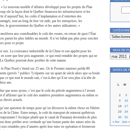
 « Le nouveau modèle d’affaires développé pour les projets du Plan
oup sûr la façon dont le Québec financera les infrastructures et les
tir d’aujourd’hui, les coûts d’implantation et d’entretien des
artagés, tout au long de leur vie utile, par les entreprises, les
s, le gouvernement du Québec et les autres utilisateurs. »
CATÉGORI
ansférera aux contribuables le coût des routes, en retour de quoi l’État
Catégories
es parmi les plus faibles au monde. Il n’en fallait pas plus pour susciter
eurs pour ce projet.
MOIS DE P
r eux. La croissance industrielle de la Chine et son appétit pour les
Mois
 en sorte que leur prix augmente, ce qui rend rentable des projets qui ne
de
. Le Québec pourrait donc profiter de cette manne.
publication
 le Plan Nord s’étend sur 25 ans. Or le Premier ministre prédit 80
DATES DE 
ents (privés ? publics ?) répartis sur un quart de siècle alors que sa boule
 pas ce que tout le monde sait, c’est-à-dire qu’il ne sera plus à la tête de
deux ans.
L
M
olue que nous ayons, c’est que le coût du pétrole augmentera à l’avenir
met d’affirmer que le coût des matières premières augmentera ou même se
2
3
x élevés actuels.
9
10
16
17
t qu’une question de temps pour qu’on découvre la même chose en Sibérie
23
24
ns de la Chine. Entre-temps, le coût du transport de minerai québécois
empruntant l’Arctique plutôt que le canal de Panama) deviendra de plus
30
31
eut donc prédire avec certitude qu’une bonne partie des mines nées du
« Avr
Juin »
 non rentables peu d’années après leur mise en opération et fermeront