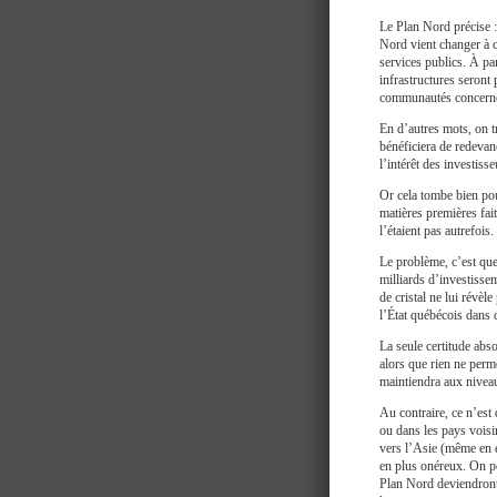
Le Plan Nord précise :
Nord vient changer à c
services publics. À par
infrastructures seront p
communautés concernée
En d’autres mots, on tr
bénéficiera de redevanc
l’intérêt des investiss
Or cela tombe bien pou
matières premières fait
l’étaient pas autrefois
Le problème, c’est que
milliards d’investissem
de cristal ne lui révèle
l’État québécois dans 
La seule certitude abs
alors que rien ne per
maintiendra aux niveau
Au contraire, ce n’es
ou dans les pays voisi
vers l’Asie (même en 
en plus onéreux. On p
Plan Nord deviendront