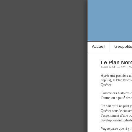
Accueil
Géopoliti
Le Plan Nor
Publié le 14 mai 2011 | T
Après une première ann
depuis), le Plan Nord 
Québec.
Comme ces histoires de
l’autre, on a jouté des
On sait qu’il ne peut 
Québec sans le consent
l’assentiment d’une b
développement industr
Vague parce que, à y r