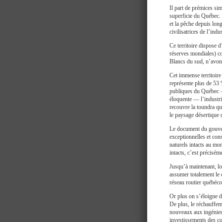
Il part de prémices sim
superficie du Québec. 
et la pêche depuis long
civilisatrices de l’indu
Ce territoire dispose
réserves mondiales) co
Blancs du sud, n’avon
Cet immense territoir
représente plus de 53 
publiques du Québec —
éloquente — l’industrie
recouvre la toundra qué
le paysage désertiqu
Le document du gouver
exceptionnelles et cons
naturels intacts au mon
intacts, c’est précisém
Jusqu’à maintenant, lo
assumer totalement le c
réseau routier québéco
Or plus on s’éloigne d
De plus, le réchauffem
nouveaux aux ingénieur
investissements des c