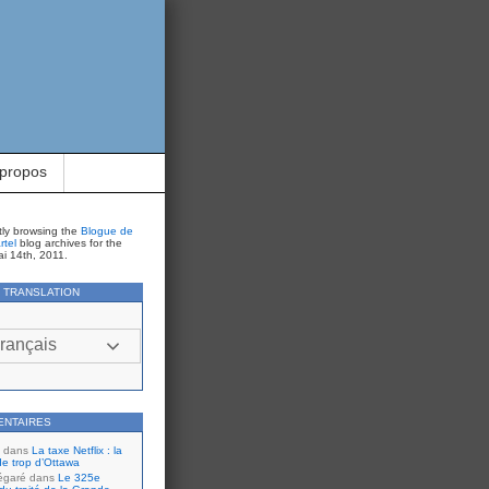
 propos
tly browsing the
Blogue de
rtel
blog archives for the
i 14th, 2011.
Y TRANSLATION
rançais
ENTAIRES
dans
La taxe Netflix : la
de trop d’Ottawa
égaré
dans
Le 325e