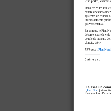
leurs portes, victimes 
Dans ces villes minière
entière deviendra une v
systèmes de collecte de
investissements public
gouvernemental.
En somme, le Plan Nor
décorée, cache le vide q
peuple de mineurs dont
chinois. Wow !
Référence
:
Plan Nord
J’aime ça :
Laissez un comm
|
Plan Nord
| Mots-clé
Écrit par Jean-Pierre M