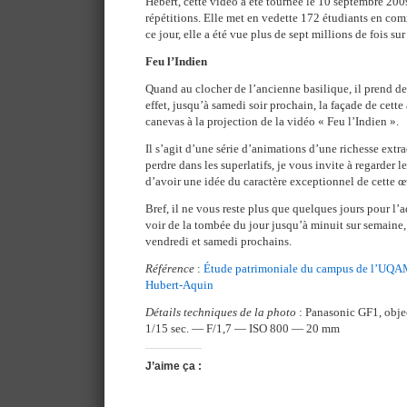
Hébert, cette vidéo a été tournée le 10 septembre 20
répétitions. Elle met en vedette 172 étudiants en 
ce jour, elle a été vue plus de sept millions de fois su
Feu l’Indien
Quand au clocher de l’ancienne basilique, il prend des 
effet, jusqu’à samedi soir prochain, la façade de cette
canevas à la projection de la vidéo « Feu l’Indien ».
Il s’agit d’une série d’animations d’une richesse extr
perdre dans les superlatifs, je vous invite à regarder le
d’avoir une idée du caractère exceptionnel de cette œ
Bref, il ne vous reste plus que quelques jours pour l’ad
voir de la tombée du jour jusqu’à minuit sur semaine,
vendredi et samedi prochains.
Référence
:
Étude patrimoniale du campus de l’UQAM 
Hubert-Aquin
Détails techniques de la photo
: Panasonic GF1, obj
1/15 sec. — F/1,7 — ISO 800 — 20 mm
J’aime ça :