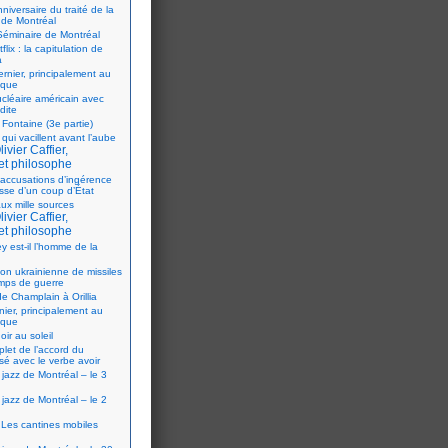
iversaire du traité de la
 de Montréal
éminaire de Montréal
flix : la capitulation de
a
ernier, principalement au
ique
ucléaire américain avec
dite
 Fontaine (3e partie)
 qui vacillent avant l’aube
ivier Caffier,
et philosophe
accusations d’ingérence
isse d’un coup d’État
ux mille sources
ivier Caffier,
et philosophe
y est-il l’homme de la
ion ukrainienne de missiles
mps de guerre
e Champlain à Orillia
nier, principalement au
ique
oir au soleil
let de l’accord du
sé avec le verbe avoir
 jazz de Montréal – le 3
 jazz de Montréal – le 2
Les cantines mobiles