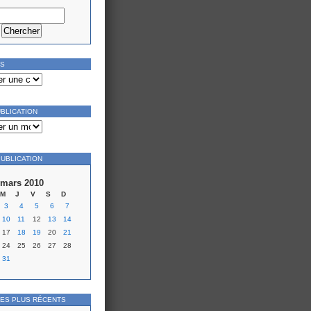
ES
UBLICATION
PUBLICATION
mars 2010
M
J
V
S
D
3
4
5
6
7
10
11
12
13
14
17
18
19
20
21
24
25
26
27
28
31
LES PLUS RÉCENTS