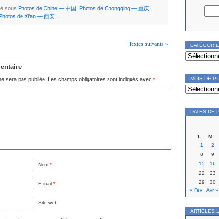
ssé sous
Photos de Chine — 中国
,
Photos de Chongqing — 重庆
,
Photos de Xi'an — 西安
.
Textes suivants »
CATÉGORI
Catégories
entaire
MOIS DE P
ne sera pas publiée.
Les champs obligatoires sont indiqués avec
*
Mois
de
publication
DATES DE 
L
M
1
2
8
9
15
16
Nom
*
22
23
29
30
E-mail
*
« Fév
Avr »
Site web
ARTICLES 