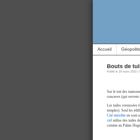
Accueil
Géopoliti
Bouts de tuil
Publié le 19 mars 2010 |
Sur le toit des maisons
concaves (qui servent 
Les tuiles vernissées é
temples). Seul les édif
Cité interdite
en sont u
ciel
utilise des tuiles d
comme au Palais Hugu