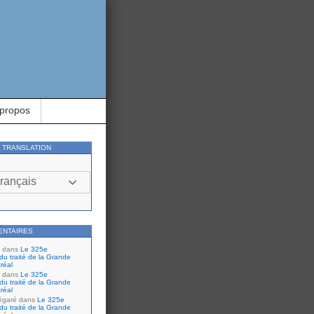
 propos
Y TRANSLATION
rançais
ENTAIRES
dans
Le 325e
du traité de la Grande
réal
dans
Le 325e
du traité de la Grande
réal
égaré
dans
Le 325e
du traité de la Grande