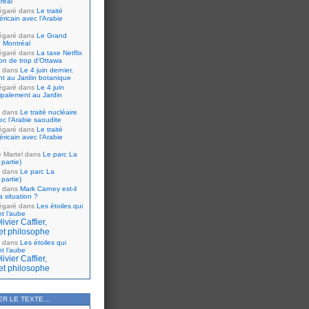
réal
égaré
dans
Le traité
ricain avec l’Arabie
égaré
dans
Le Grand
 Montréal
égaré
dans
La taxe Netflix
tion de trop d’Ottawa
dans
Le 4 juin dernier,
nt au Jardin botanique
égaré
dans
Le 4 juin
cipalement au Jardin
dans
Le traité nucléaire
ec l’Arabie saoudite
égaré
dans
Le traité
ricain avec l’Arabie
e Martel
dans
Le parc La
partie)
dans
Le parc La
partie)
dans
Mark Carney est-il
 situation ?
égaré
dans
Les étoiles qui
nt l’aube
ivier Caffier,
et philosophe
dans
Les étoiles qui
nt l’aube
ivier Caffier,
et philosophe
ER LE TEXTE…