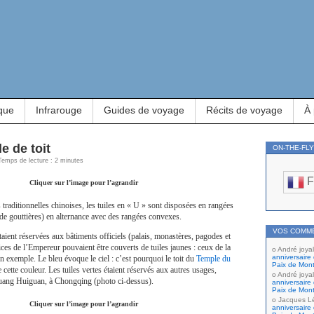
que
Infrarouge
Guides de voyage
Récits de voyage
À
e de toit
ON-THE-FL
 Temps de lecture : 2 minutes
F
Cliquer sur l’image pour l’agrandir
 traditionnelles chinoises, les tuiles en « U » sont disposées en rangées
de gouttières) en alternance avec des rangées convexes.
VOS COMM
taient réservées aux bâtiments officiels (palais, monastères, pagodes et
ices de l’Empereur pouvaient être couverts de tuiles jaunes : ceux de la
André joyal
anniversaire 
n exemple. Le bleu évoque le ciel : c’est pourquoi le toit du
Temple du
Paix de Mont
e cette couleur. Les tuiles vertes étaient réservés aux autres usages,
André joyal
ang Huiguan, à Chongqing (photo ci-dessus).
anniversaire 
Paix de Mont
Jacques L
Cliquer sur l’image pour l’agrandir
anniversaire 