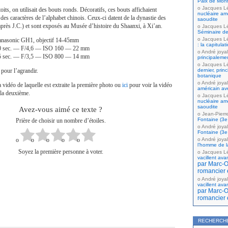
Paix de Mont
Jacques L
toits, on utilisait des bouts ronds. Décoratifs, ces bouts affichaient
nucléaire amé
des caractères de l’alphabet chinois. Ceux-ci datent de la dynastie des
saoudite
rès J.C.) et sont exposés au Musée d’histoire du Shaanxi, à Xi’an.
Jacques L
Séminaire de
Jacques L
anasonic GH1, objectif 14-45mm
: la capitula
40 sec. — F/4,6 — ISO 160 — 22 mm
André joyal
15 sec. — F/3,5 — ISO 800 — 14 mm
principaleme
Jacques L
pour l’agrandir.
dernier, prin
botanique
André joyal
 vidéo de laquelle est extraite la première photo ou
ici
pour voir la vidéo
américain av
e la deuxième.
Jacques L
nucléaire amé
saoudite
Avez-vous aimé ce texte ?
Jean-Pierr
Fontaine (3e 
Prière de choisir un nombre d’étoiles.
André joyal
Fontaine (3e 
André joyal
l’homme de la
Soyez la première personne à voter.
Jacques L
vacillent ava
par Marc-Ol
romancier 
André joyal
vacillent ava
par Marc-Ol
romancier 
RECHERCH