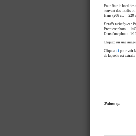
Pour finir le bord des 
souvent des motifs ou 
Hans (206 av.— 220 ap
Détails techniques
: P
Première photo : 1/
Deuxième photo : 1/
Cliquez sur une image 
Cliquez
ici
pour voir la
de laquelle est extrait
J’aime ça :