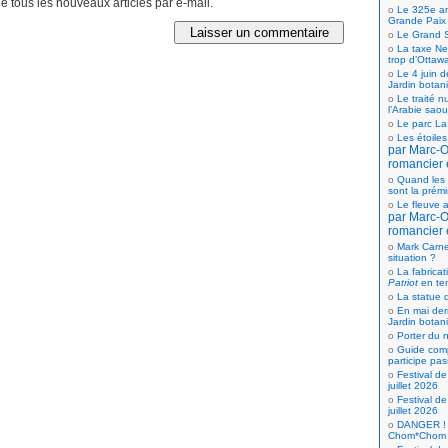
 tous les nouveaux articles par e-mail.
Le 325e ann
Grande Paix
Le Grand S
La taxe Net
trop d’Ottaw
Le 4 juin d
Jardin botan
Le traité n
l’Arabie saou
Le parc La
Les étoiles
par Marc-Ol
romancier 
Quand les 
sont la prém
Le fleuve a
par Marc-Ol
romancier 
Mark Carne
situation ?
La fabricat
Patriot
en te
La statue d
En mai der
Jardin botan
Porter du n
Guide comp
participe pas
Festival de
juillet 2026
Festival de
juillet 2026
DANGER ! 
Chom*Chom