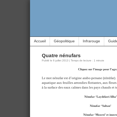
Accueil
Géopolitique
Infrarouge
Guid
Quatre nénufars
Publié le 6 juillet 2013 | Temps de lecture : 1 minute
Cliquez sur l’image pour l’agr
Le mot nénufar est d’origine arabo-persane (nīnūfar). 
aquatique aux feuilles arrondies flottantes, aux fleurs
à la surface des eaux calmes dans les pays chauds et 
Nénufar ‘Laydekeri Alba’
Nénufar ‘Sultan’
Nénufar ‘Moorei’ et insect