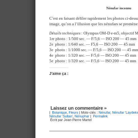
Nénufar inconnu
C’est en faisant défiler rapidement les photos ci-dessu
image, qu’on a l’illusion que les nénufars se promène
Détails techniques
: Olympus OM-D e-m5, objectif 
1re photo : 1/500 sec. — F/5,6 — ISO 200 — 45 mm
2e photo : 1/640 sec. — F5,6 — ISO 200 — 45 mm
3e photo : 1/1000 sec. — F/5,6 — ISO 200 — 45 m
4e photo : 1/320 sec. — F/5,6 — ISO 200 — 45 mm
5e photo : 1/320 sec. — F/5,6 — ISO 200 — 45 mm
J’aime ça :
Laissez un commentaire »
|
Botanique
,
Fleurs
| Mots-clés :
Nénufar
,
Nénufar ‘Laydeker
Nénufar ‘Sultan’
,
Nénuphar
|
Permalink
Écrit par Jean-Pierre Martel