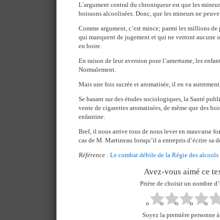
L’argument central du chroniqueur est que les mineur
boissons alcoolisées. Donc, que les mineurs ne peuven
Comme argument, c’est mince; parmi les millions de p
qui manquent de jugement et qui ne verront aucune ob
en boire.
En raison de leur aversion pour l’amertume, les enfant
Normalement.
Mais une fois sucrée et aromatisée, il en va autrement
Se basant sur des études sociologiques, la Santé pub
vente de cigarettes aromatisées, de même que des boi
enfantine.
Bref, il nous arrive tous de nous lever en mauvaise fo
cas de M. Martineau lorsqu’il a entrepris d’écrire sa 
Référence
:
Le combat débile de la Régie des alcools
Avez-vous aimé ce tex
Prière de choisir un nombre d’
Soyez la première personne à 