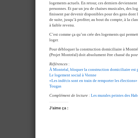
logements actuels. En retour, ces derniers deviennent
personnes. Et par un jeu de chaises musicales, des 
finissent par devenir disponibles pour des gens dont l
de suite, jusqu’à profiter, au bout du compte, à la cla
à faible revenu.
C’est comme ça qu’on crée des logements qui permett
loger.
Pour débloquer la construction domiciliaire à Montréal
(Projet Montréal) doit absolument être chassé du pou
Références
:
À Montréal, bloquer la construction domiciliaire est
Le logement social à Vienne
«Les indécis sont en train de remporter les élections»
Tougas
Complément de lecture
:
Les murales peintes des Ha
J’aime ça :