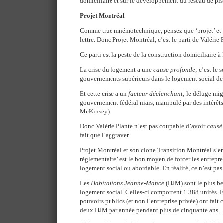
domiciliaire et sur le développement du réseau de pis
Projet Montréal
Comme truc mnémotechnique, pensez que ‘projet’ et 
lettre. Donc Projet Montréal, c’est le parti de Valérie 
Ce parti est la peste de la construction domiciliaire à
La crise du logement a une
cause profonde
; c’est le
gouvernements supérieurs dans le logement social de
Et cette crise a un
facteur déclenchant
; le déluge mi
gouvernement fédéral niais, manipulé par des intérêts
McKinsey).
Donc Valérie Plante n’est pas coupable d’avoir
causé
fait que l’aggraver.
Projet Montréal et son clone Transition Montréal s’en
règlementaire’ est le bon moyen de forcer les entrepre
logement social ou abordable. En réalité, ce n’est pas 
Les
Habitations Jeanne-Mance
(HJM) sont le plus b
logement social. Celles-ci comportent 1 388 unités. 
pouvoirs publics (et non l’entreprise privée) ont fait 
deux HJM par année pendant plus de cinquante ans.