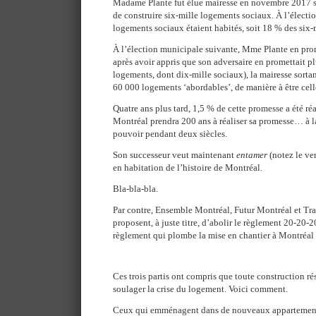
Madame Plante fut élue mairesse en novembre 2017 so
de construire six-mille logements sociaux. À l’électi
logements sociaux étaient habités, soit 18 % des six-
À l’élection municipale suivante, Mme Plante en pro
après avoir appris que son adversaire en promettait 
logements, dont dix-mille sociaux), la mairesse sorta
60 000 logements ‘abordables’, de manière à être celle
Quatre ans plus tard, 1,5 % de cette promesse a été réa
Montréal prendra 200 ans à réaliser sa promesse… à 
pouvoir pendant deux siècles.
Son successeur veut maintenant
entamer
(notez le ver
en habitation de l’histoire de Montréal.
Bla-bla-bla.
Par contre, Ensemble Montréal, Futur Montréal et Tra
proposent, à juste titre, d’abolir le règlement 20-20-20
règlement qui plombe la mise en chantier à Montréal
Ces trois partis ont compris que toute construction rés
soulager la crise du logement. Voici comment.
Ceux qui emménagent dans de nouveaux appartements