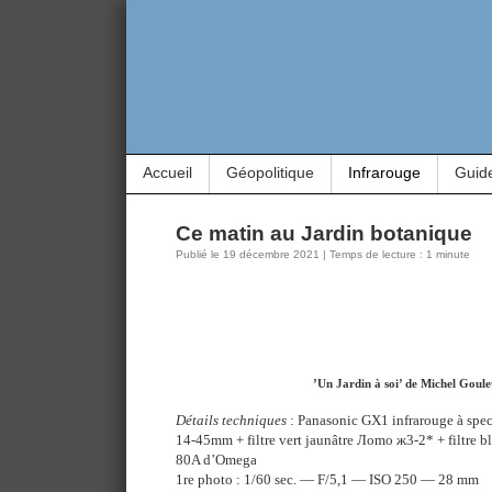
Accueil
Géopolitique
Infrarouge
Guid
Ce matin au Jardin botanique
Publié le 19 décembre 2021 | Temps de lecture : 1 minute
’Un Jardin à soi’ de Michel Goule
Détails techniques
: Panasonic GX1 infrarouge à spec
14-45mm + filtre vert jaunâtre Лomo ж3-2* + filtre 
80A d’Omega
1re photo : 1/60 sec. — F/5,1 — ISO 250 — 28 mm