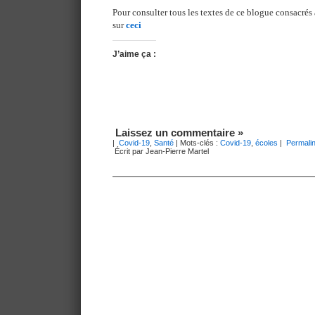
Pour consulter tous les textes de ce blogue consacrés
sur
ceci
J’aime ça :
Laissez un commentaire »
|
Covid-19
,
Santé
| Mots-clés :
Covid-19
,
écoles
|
Permali
Écrit par Jean-Pierre Martel