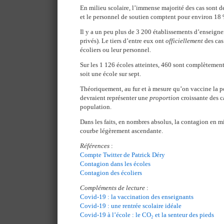
En milieu scolaire, l’immense majorité des cas sont de
et le personnel de soutien comptent pour environ 18 
Il y a un peu plus de 3 200 établissements d’enseig
privés). Le tiers d’entre eux ont
officiellement
des cas
écoliers ou leur personnel.
Sur les 1 126 écoles atteintes, 460 sont complètement
soit une école sur sept.
Théoriquement, au fur et à mesure qu’on vaccine la p
devraient représenter une
proportion
croissante des c
population.
Dans les faits, en nombres absolus, la contagion en m
courbe légèrement ascendante.
Références
:
Compte Twitter de Patrick Déry
Contagion dans les écoles
Contagion des écoliers
Compléments de lecture
:
Covid-19 : la vaccination des enseignants
Covid-19 : une rentrée scolaire idéale
Covid-19 à l’école : le CO₂ et la senteur des pieds