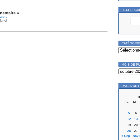
RECHERCH
entaire »
alink
artel
CATÉGORI
Catégories
MOIS DE P
Mois
de
publication
DATES DE 
o
L
M
5
6
12
13
19
20
26
27
« Sep
Nov 