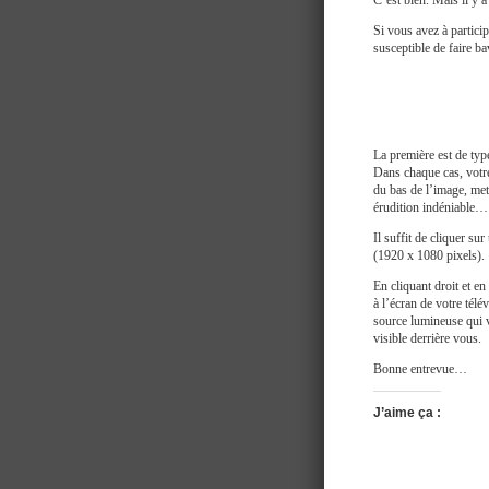
C’est bien. Mais il y 
Si vous avez à particip
susceptible de faire ba
La première est de ty
Dans chaque cas, votre
du bas de l’image, mett
érudition indéniable…
Il suffit de cliquer su
(1920 x 1080 pixels).
En cliquant droit et e
à l’écran de votre tél
source lumineuse qui vo
visible derrière vous.
Bonne entrevue…
J’aime ça :