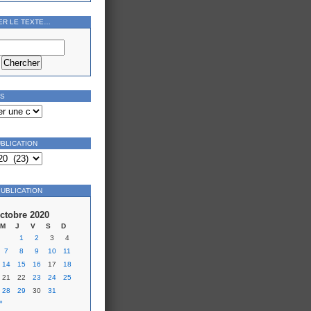
ER LE TEXTE…
ES
UBLICATION
PUBLICATION
ctobre 2020
M
J
V
S
D
1
2
3
4
7
8
9
10
11
14
15
16
17
18
21
22
23
24
25
28
29
30
31
»