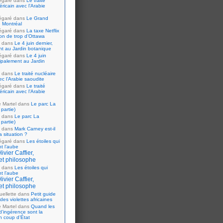
égaré
dans
Le traité
ricain avec l’Arabie
égaré
dans
Le Grand
 Montréal
égaré
dans
La taxe Netflix
tion de trop d’Ottawa
dans
Le 4 juin dernier,
nt au Jardin botanique
égaré
dans
Le 4 juin
cipalement au Jardin
dans
Le traité nucléaire
ec l’Arabie saoudite
égaré
dans
Le traité
ricain avec l’Arabie
e Martel
dans
Le parc La
partie)
dans
Le parc La
partie)
dans
Mark Carney est-il
 situation ?
égaré
dans
Les étoiles qui
nt l’aube
ivier Caffier,
et philosophe
dans
Les étoiles qui
nt l’aube
ivier Caffier,
et philosophe
ellette
dans
Petit guide
 des violettes africaines
e Martel
dans
Quand les
d’ingérence sont la
n coup d’État