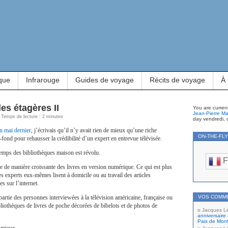
que
Infrarouge
Guides de voyage
Récits de voyage
À
es étagères II
You are curren
Jean-Pierre Ma
| Temps de lecture : 2 minutes
day vendredi, 
en mai dernier
, j’écrivais qu’il n’y avait rien de mieux qu’une riche
ON-THE-FL
-fond pour rehausser la crédibilité d’un expert en entrevue télévisée.
emps des bibliothèques maison est révolu.
F
e de manière croissante des livres en version numérique. Ce qui est plus
es experts eux-mêmes lisent à domicile ou au travail des articles
es sur l’internet.
artie des personnes interviewées à la télévision américaine, française ou
VOS COMM
liothèques de livres de poche décorées de bibelots et de photos de
Jacques L
anniversaire 
Paix de Mont