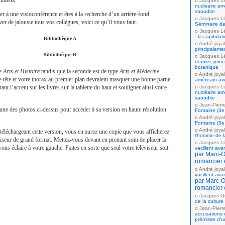
a mieux.
Jacques L
nucléaire amé
saoudite
er à une visioconférence et êtes à la recherche d’un arrière-fond
Jacques L
ver de jalousie tous vos collègues, voici ce qu’il vous faut.
Séminaire de
Jacques L
: la capitula
Bibliothèque A
André joyal
principaleme
Bibliothèque B
Jacques L
dernier, prin
botanique
pe
Arts et Histoire
tandis que la seconde est de type
Arts et Médecine
.
André joyal
 tête et votre thorax au premier plan devraient masquer une bonne partie
américain av
ant l’accent sur les livres sur la tablette du haut et souligner ainsi votre
Jacques L
nucléaire amé
saoudite
Jean-Pierr
r une des photos ci-dessus pour accéder à sa version en haute résolution
Fontaine (3e 
André joyal
Fontaine (3e 
André joyal
n téléchargeant cette version, vous en aurez une copie que vous afficherez
l’homme de la
éviseur de grand format. Mettez-vous devant en prenant soin de placer la
Jacques L
us éclaire à votre gauche. Faites en sorte que seul votre téléviseur soit
vacillent ava
par Marc-Ol
romancier 
André joyal
vacillent ava
par Marc-Ol
romancier 
Jacques Ou
de la culture
Jean-Pierr
accusations 
prémisse d’u