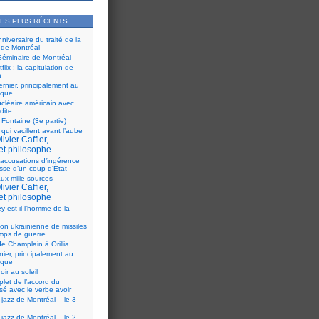
LES PLUS RÉCENTS
iversaire du traité de la
 de Montréal
éminaire de Montréal
flix : la capitulation de
a
ernier, principalement au
ique
ucléaire américain avec
dite
 Fontaine (3e partie)
 qui vacillent avant l’aube
ivier Caffier,
et philosophe
accusations d’ingérence
isse d’un coup d’État
ux mille sources
ivier Caffier,
et philosophe
y est-il l’homme de la
ion ukrainienne de missiles
mps de guerre
e Champlain à Orillia
nier, principalement au
ique
oir au soleil
let de l’accord du
sé avec le verbe avoir
 jazz de Montréal – le 3
 jazz de Montréal – le 2