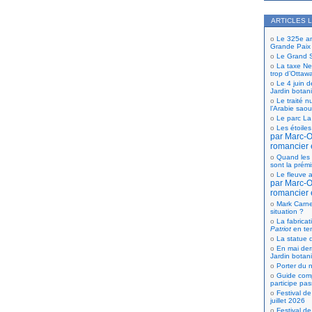
ARTICLES 
Le 325e ann
Grande Paix
Le Grand S
La taxe Net
trop d’Ottaw
Le 4 juin d
Jardin botan
Le traité n
l’Arabie saou
Le parc La
Les étoiles
par Marc-Ol
romancier 
Quand les 
sont la prém
Le fleuve a
par Marc-Ol
romancier 
Mark Carne
situation ?
La fabricat
Patriot
en te
La statue d
En mai der
Jardin botan
Porter du n
Guide comp
participe pas
Festival de
juillet 2026
Festival de