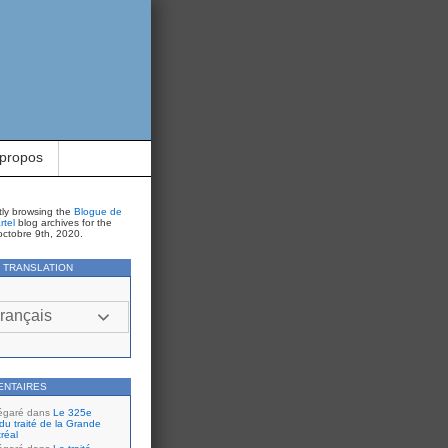
 propos
tly browsing the
Blogue de
rtel
blog archives for the
octobre 9th, 2020.
Y TRANSLATION
rançais
ENTAIRES
égaré
dans
Le 325e
du traité de la Grande
réal