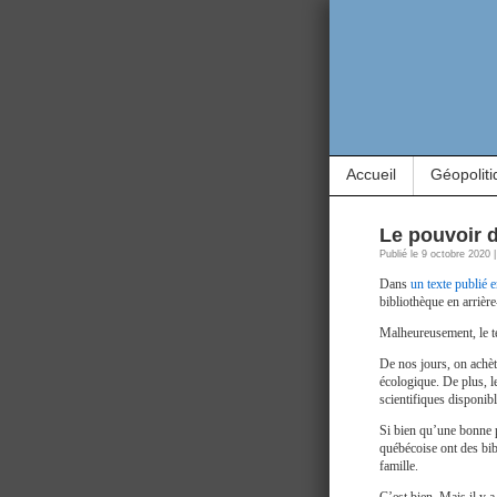
Accueil
Géopoliti
Le pouvoir d
Publié le 9 octobre 2020 
Dans
un texte publié 
bibliothèque en arrière
Malheureusement, le t
De nos jours, on achèt
écologique. De plus, l
scientifiques disponibl
Si bien qu’une bonne p
québécoise ont des bib
famille.