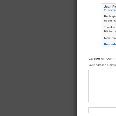
Jean-Pi
28 novem
Règle gén
ne pas tr
Toutefois
féliciter
Merci ma
Répondr
Laisser un comm
Votre adresse e-mail 