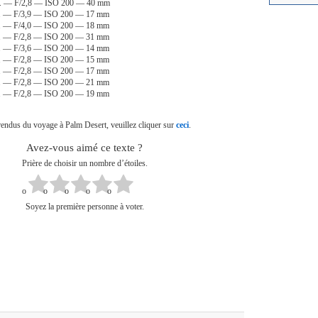
sec. — F/2,8 — ISO 200 — 40 mm
ec. — F/3,9 — ISO 200 — 17 mm
ec. — F/4,0 — ISO 200 — 18 mm
ec. — F/2,8 — ISO 200 — 31 mm
ec. — F/3,6 — ISO 200 — 14 mm
ec. — F/2,8 — ISO 200 — 15 mm
ec. — F/2,8 — ISO 200 — 17 mm
ec. — F/2,8 — ISO 200 — 21 mm
ec. — F/2,8 — ISO 200 — 19 mm
rendus du voyage à Palm Desert, veuillez cliquer sur
ceci
.
Avez-vous aimé ce texte ?
Prière de choisir un nombre d’étoiles.
Soyez la première personne à voter.