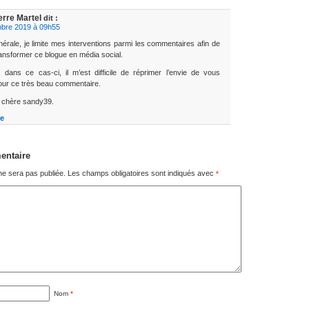
erre Martel
dit :
bre 2019 à 09h55
érale, je limite mes interventions parmi les commentaires afin de
ansformer ce blogue en média social.
, dans ce cas-ci, il m’est difficile de réprimer l’envie de vous
 pour ce très beau commentaire.
 chère sandy39.
e
entaire
ne sera pas publiée.
Les champs obligatoires sont indiqués avec
*
Nom
*