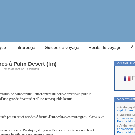
que
Infrarouge
Guides de voyage
Récits de voyage
À
es à Palm Desert (fin)
ON-THE-FL
 | Temps de lecture : 5 minutes
F
ccasion de comprendre l’attachement du peuple américain pour le
, d’une grande diversité et d’une remarquable beauté.
VOS COMM
André joyal
capitulation 
Jacques L
inée par un relief accidenté formé d’innombrables montagnes, plateaux et
anniversaire 
Paix de Mont
André joyal
anniversaire 
ui bordent le Pacifique, il règne à l’intérieur des terres un climat
Paix de Mont