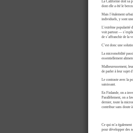
La Californie doit sa 
dont elle a été le berce
Mais l’étalement urbain
individuels, y sont une
L’extrême popularité d
voit partout — s’expli
de s’affranchir de la v
C’est donc une soluti
La micromobilité passi
essentiellement aliment
Malheureusement, leur o
de parler à leur sujet
Le contraste avec la p
saisissant.
En Finlande, on a inv
Parallèlement, on a fa
dernier, toute la micro
contribue sans doute à
Ce qui m’a également f
pour développer des so