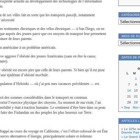
prospérité actuelle au développement des technologies de l’information
au.
 de ses villes fait en sorte que les transports
passifs
, notamment
CATÉGORI
Catégories
 nécessité.
es trottinettes électriques et des vélos électriques — à San Diego, on en
que auprès des jeunes parce que ces moyens de transport leur permettent
MOIS DE P
oiture de leurs parents.
Mois
de
on américaine à un problème américain.
publication
ve aggrave l’obésité des jeunes Américains (sans en être la cause,
DATES DE 
aire).
o
bésité est encore pire que celle de leurs parents. Si bien qu’il est juste
L
M
 d’une épidémie d’obésité
morbide
.
1
opulation d’Helsinki — où j’ai pris mes vacances précédentes — est
7
8
14
15
21
22
esti des sommes considérables dans le transport en commun.
vorisé l’exercice physique des citoyens. Au moment de ma visite, l’an
28
29
mobilité y était à traction humaine. Le sentiment d’être bien dans sa peau
« Sep
Nov 
 faire des Finlandais un des peuples les plus heureux sur Terre.
ARTICLES 
Le 325e ann
rappé au cours du voyage en Californie, c’est l’effort colossal de cet État
Grande Paix
urces alternatives d’énergie, principalement solaire et éolienne.
Le Grand S