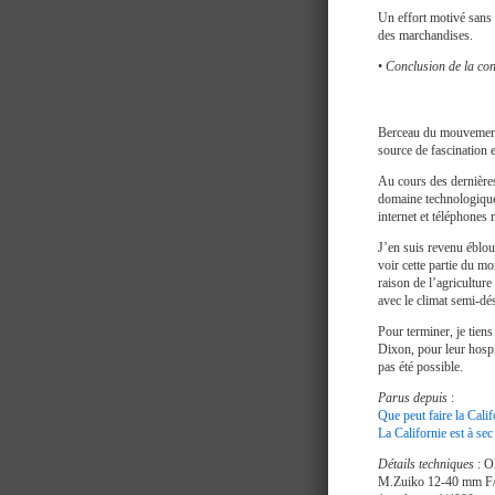
Un effort motivé sans d
des marchandises.
•
Conclusion de la co
Berceau du mouvement h
source de fascination 
Au cours des dernières
domaine technologique.
internet et téléphones
J’en suis revenu éblou
voir cette partie du 
raison de l’agriculture
avec le climat semi-dé
Pour terminer, je tie
Dixon, pour leur hospit
pas été possible.
Parus depuis
:
Que peut faire la Cali
La Californie est à sec
Détails techniques
: O
M.Zuiko 12-40 mm F/2,