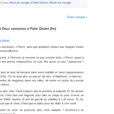
ssé sous
Récit du voyage à Palm Desert
,
Récits de voyage
.
Textes suivants »
 à
Deux semaines à Palm Desert (fin)
à 05h44
e conclusion, J.Pierre, ainsi que quelques photos aux longues routes
nent l’illustrer.
’Avenir, à l’Horizon, je ressens un peu comme Vous, J.Pierre, quant à
t des jeunes d’aujourd’hui. Je suis, Moi aussi, un peu ? beaucoup ?
plus en plus de besoins dans notre mobilité et, dans l’appartenance
rd’hui. On ne peut plus se passer de rien, ni téléphone, ni internet…
 moins de magasins dans nos villes, de moins en moins de courrier
x lettres…
n plus cher. Il faut toujours que tu prennes ta bagnole. Et, les jeunes
ssé, il leur faut une bagnole, pour aller en stage ou pour trouver un
 Gilets Jaunes, le prix du gazole se stabilise à 1,42 euros. Et, toi,
n’as pas le choix, il faut que tu paies pour les aider à s’en sortir.
oment où nous ne pourrons plus nous adapter ? Arrivera-t-il un