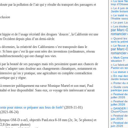
La taxe Net
oute par la pollution de l’air qui y résulte du transport des passagers et
trop d’Ottaw
Le 4 juin d
Jardin botan
Le traité n
nclusion
l’Arabie saou
Le parc La
Les étoiles
par Marc-Ol
romancier 
ippie et de l’usage récréatif des drogues ‘douces’, la Californie est une
en Occident depuis plus d’un demi-siècle.
Quand les 
sont la prém
Le fleuve a
 décennies, la créativité des Californiens s’est transposée dans le
par Marc-Ol
 Si bien que c’est là que sont nées des inventions (ordinateurs, réseau
romancier 
 multifonctionnels) qui ont changé nos vies.
Mark Carne
situation ?
i par la beauté de ses paysages mais très pessimiste quant aux chances de
La fabricat
Patriot
en te
monde s’adapter sans douleur aux changements climatiques, notamment en
La statue d
 intensive qu’on y pratique, une agriculture en complète contradiction
En mai der
sertique qui y règne.
Jardin botan
Porter du n
ns à remercier publiquement ma sœur Monique Martel et son mari, Paul
Guide comp
alité et leur disponibilité. Sans eux, ce voyage très intéressant n’aurait
participe pas
Festival de
juillet 2026
Festival de
juillet 2026
fornie pour mieux se préparer aux feux de forêt?
(2019-11-01)
DANGER ! 
(2021-06-24)
Chom*Chom
Festival de
juin 2026
lympus OM-D e-m5, objectifs PanLeica 8-18 mm (2e, 3e, 5e photos) et
Festival de
8 (les autres photos)
juin 2026