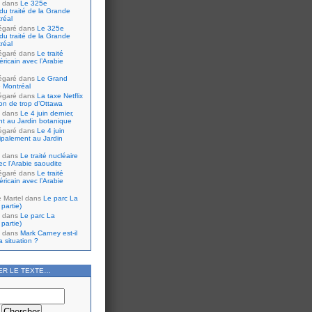
dans
Le 325e
du traité de la Grande
réal
égaré
dans
Le 325e
du traité de la Grande
réal
égaré
dans
Le traité
ricain avec l’Arabie
égaré
dans
Le Grand
 Montréal
égaré
dans
La taxe Netflix
tion de trop d’Ottawa
dans
Le 4 juin dernier,
nt au Jardin botanique
égaré
dans
Le 4 juin
cipalement au Jardin
dans
Le traité nucléaire
ec l’Arabie saoudite
égaré
dans
Le traité
ricain avec l’Arabie
e Martel
dans
Le parc La
partie)
dans
Le parc La
partie)
dans
Mark Carney est-il
 situation ?
ER LE TEXTE…