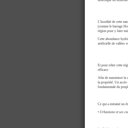
désertique ou semi-dé
L’hostilité de cette na
(comme le barrage Hoov
région pour y faire na
Cette abondance hydriq
artificielle de vallées
Et pour relier cette r
efficace.
Afin de maximiser la c
la propriété. Un accès 
fondamentale du peupl
Ce qui a entrainé un é
•
Urbanisme et ses co