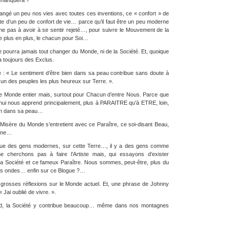
 manquera ?
angé un peu nos vies avec toutes ces inventions, ce « confort » de
uste d’un peu de confort de vie… parce qu’il faut être un peu moderne
ne pas à avoir à se sentir rejeté…, pour suivre le Mouvement de la
e plus en plus, le chacun pour Soi…
e pourra jamais tout changer du Monde, ni de la Société. Et, quoique
a toujours des Exclus.
e : « Le sentiment d’être bien dans sa peau contribue sans doute à
s un des peuples les plus heureux sur Terre. ».
 le Monde entier mais, surtout pour Chacun d’entre Nous. Parce que
’hui nous apprend principalement, plus à PARAITRE qu’à ETRE, loin,
ien dans sa peau…
a Misère du Monde s’entretient avec ce Paraître, ce soi-disant Beau,
erne…
 que des gens modernes, sur cette Terre…, il y a des gens comme
e cherchons pas à faire l’Artiste mais, qui essayons d’exister
la Société et ce fameux Paraître. Nous sommes, peut-être, plus du
s ondes… enfin sur ce Blogue ?…
 grosses réflexions sur le Monde actuel. Et, une phrase de Johnny
« Jai oublié de vivre. ».
ond, la Société y contribue beaucoup… même dans nos montagnes