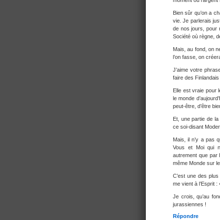
moment où l’argent
Bien sûr qu’on a ch
vie. Je parlerais j
de nos jours, pour 
Société où règne, d
Mais, au fond, on n
l’on fasse, on créer
J’aime votre phras
faire des Finlandai
Elle est vraie pour
le monde d’aujourd
peut-être, d’être b
Et, une partie de l
ce soi-disant Mod
Mais, il n’y a pas
Vous et Moi qui n
autrement que par 
même Monde sur le
C’est une des plus
me vient à l’Esprit : 
Je crois, qu’au f
jurassiennes !
Répondre