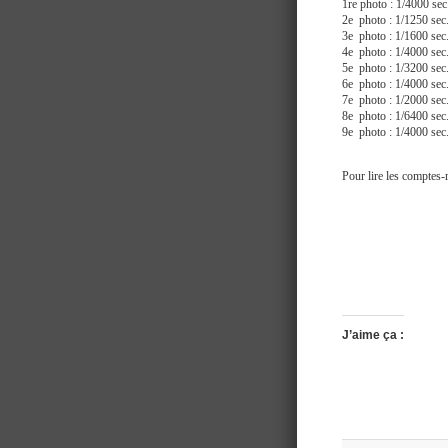
1re photo : 1/4000 
2e photo : 1/1250 s
3e photo : 1/1600 s
4e photo : 1/4000 s
5e photo : 1/3200 s
6e photo : 1/4000 s
7e photo : 1/2000 s
8e photo : 1/6400 s
9e photo : 1/4000 s
Pour lire les comptes-
J’aime ça :