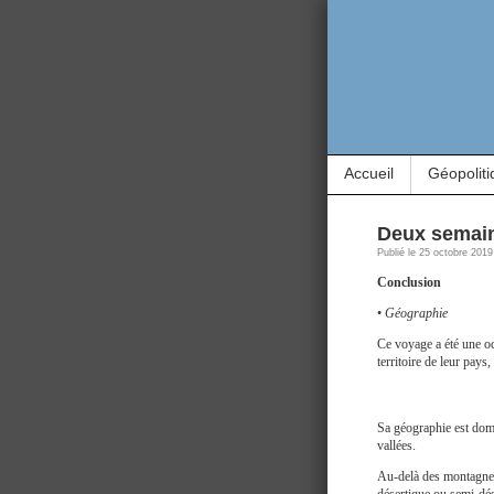
Accueil
Géopoliti
Deux semain
Publié le 25 octobre 2019
Conclusion
•
Géographie
Ce voyage a été une o
territoire de leur pays
Sa géographie est dom
vallées.
Au-delà des montagnes q