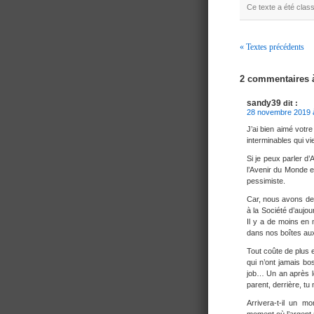
Ce texte a été cla
« Textes précédents
Navigation
2 commentaires
sandy39
dit :
28 novembre 2019 
J’ai bien aimé votr
interminables qui vien
Si je peux parler d
l’Avenir du Monde e
pessimiste.
Car, nous avons de 
à la Société d’aujou
Il y a de moins en
dans nos boîtes au
Tout coûte de plus e
qui n’ont jamais bo
job… Un an après les
parent, derrière, tu 
Arrivera-t-il un m