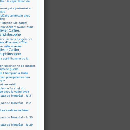
flix : la capitulation de
a
ernier, principalement au
ique
ucléaire américain avec
dite
 Fontaine (3e partie)
 qui vacillent avant l’aube
ivier Caffier,
et philosophe
accusations d’ingérence
isse d’un coup d’État
ux mille sources
ivier Caffier,
et philosophe
y est-il l’homme de la
ion ukrainienne de missiles
mps de guerre
e Champlain à Orillia
nier, principalement au
ique
oir au soleil
let de l’accord du
sé avec le verbe avoir
 jazz de Montréal – le 3
 jazz de Montréal – le 2
Les cantines mobiles
 jazz de Montréal – le 30
 jazz de Montréal – le 29