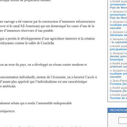
sertique hostile au peuplement humain.
André joyal
anniversaire 
Paix de Mont
Jacques L
anniversaire 
Paix de Mont
ture sauvage a été vaincue par la construction d’immenses infrastructures
Jacques L
nucléaire amé
er et le canal All-American) qui ont domestiqué les cours d’eau de la
saoudite
itre d’immenses réservoirs d’eau potable.
Jacques L
Séminaire de
ue a permis le développement d’une agriculture intensive et la création
Jacques L
: la capitula
 verdoyantes comme la vallée de Coachella.
André joyal
principaleme
Jacques L
dernier, prin
botanique
André joyal
égion au reste du pays, on a développé un réseau routier moderne et
américain av
Jacques L
nucléaire amé
onsommation individuelle, moteur de l’économie, on a favorisé l’accès à
saoudite
Jean-Pierr
d’autant plus apprécié que l’individualisme est une caractéristique
Fontaine (3e 
e américain.
André joyal
Fontaine (3e 
André joyal
l’homme de la
talement urbain qui a rendu l’automobile indispensable.
RECHERCH
nséquences