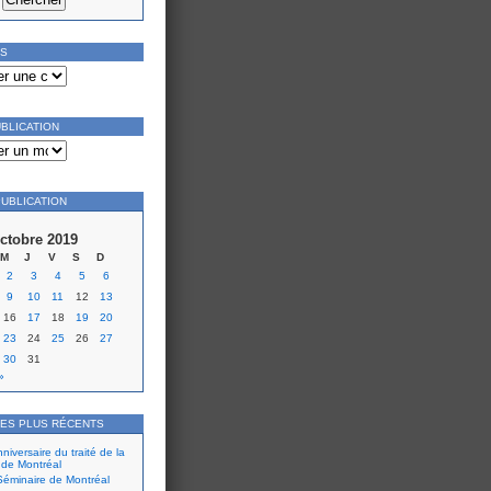
ES
UBLICATION
PUBLICATION
ctobre 2019
M
J
V
S
D
2
3
4
5
6
9
10
11
12
13
16
17
18
19
20
23
24
25
26
27
30
31
»
LES PLUS RÉCENTS
iversaire du traité de la
 de Montréal
éminaire de Montréal