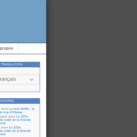
 propos
Y TRANSLATION
rançais
ENTAIRES
dans
La taxe Netflix : la
de trop d’Ottawa
égaré
dans
Le 325e
du traité de la Grande
réal
dans
Le 325e
du traité de la Grande
réal