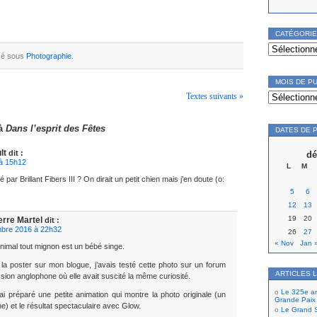
CATÉGORI
Catégories
ssé sous
Photographie
.
MOIS DE P
Mois
Textes suivants »
de
publication
 à
Dans l’esprit des Fêtes
DATES DE 
lt
dit :
dé
à 15h12
L
M
ré par Brillant Fibers III ? On dirait un petit chien mais j’en doute (o:
5
6
12
13
19
20
erre Martel
dit :
bre 2016 à 22h32
26
27
« Nov
Jan 
animal tout mignon est un bébé singe.
la poster sur mon blogue, j’avais testé cette photo sur un forum
ARTICLES 
sion anglophone où elle avait suscité la même curiosité.
Le 325e ann
i préparé une petite animation qui montre la photo originale (un
Grande Paix
) et le résultat spectaculaire avec Glow.
Le Grand S