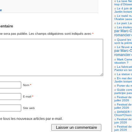
La taxe Net
trop d’Ottaw
Le 4 juin d
e
Jardin botan
Le traité n
l’Arabie saou
Le parc La
entaire
Les étoiles
par Marc-Ol
ne sera pas publiée.
Les champs obligatoires sont indiqués avec
*
romancier 
Quand les 
sont la prém
Le fleuve a
par Marc-Ol
romancier 
Mark Carne
situation ?
La fabricat
Patriot
en te
La statue d
En mai der
Jardin botan
Nom
*
Porter du n
Guide comp
participe pas
E-mail
*
Festival de
juillet 2026
Festival de
juillet 2026
Site web
DANGER ! 
Chom*Chom
 tous les nouveaux articles par e-mail.
Festival de
juin 2026
Festival de
juin 2026