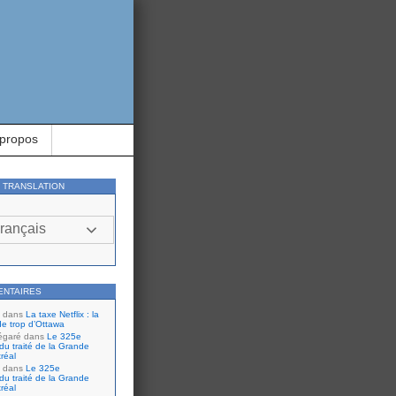
 propos
Y TRANSLATION
rançais
ENTAIRES
dans
La taxe Netflix : la
de trop d’Ottawa
égaré
dans
Le 325e
du traité de la Grande
réal
dans
Le 325e
du traité de la Grande
réal