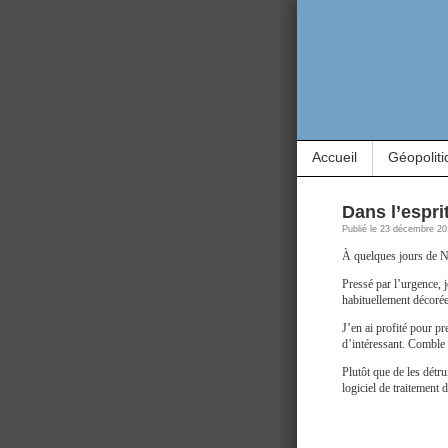
Accueil
Géopoliti
Dans l’espri
Publié le 23 décembre 20
À quelques jours de No
Pressé par l’urgence, 
habituellement décorée 
J’en ai profité pour p
d’intéressant. Comble 
Plutôt que de les détru
logiciel de traitement