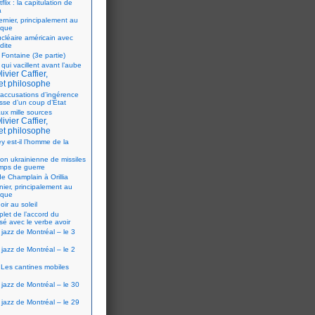
flix : la capitulation de
a
ernier, principalement au
ique
ucléaire américain avec
dite
 Fontaine (3e partie)
 qui vacillent avant l’aube
ivier Caffier,
et philosophe
accusations d’ingérence
isse d’un coup d’État
ux mille sources
ivier Caffier,
et philosophe
y est-il l’homme de la
ion ukrainienne de missiles
mps de guerre
e Champlain à Orillia
nier, principalement au
ique
oir au soleil
let de l’accord du
sé avec le verbe avoir
 jazz de Montréal – le 3
 jazz de Montréal – le 2
Les cantines mobiles
 jazz de Montréal – le 30
 jazz de Montréal – le 29