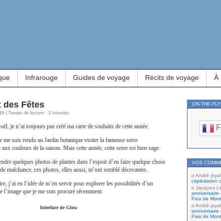
que
Infrarouge
Guides de voyage
Récits de voyage
À
t des Fêtes
ON-THE-FL
16 | Temps de lecture : 2 minutes
ël, je n’ai toujours pas créé ma carte de souhaits de cette année.
F
je me suis rendu au Jardin botanique visiter la fameuse serre
aux couleurs de la saison. Mais cette année, cette serre est bien sage.
rendre quelques photos de plantes dans l’espoir d’en faire quelque chose
VOS COMM
de malchance, ces photos, elles aussi, m’ont semblé décevantes.
André joyal
capitulation 
ire, j’ai eu l’idée de m’en servir pour explorer les possibilités d’un
Jacques L
 de l’image que je me suis procuré récemment.
anniversaire 
Paix de Mont
André joyal
Interface de Glow
anniversaire 
Paix de Mont