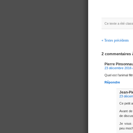
Ce texte a été cla
« Textes précédents
Navigation
2 commentaires
Pierre Pinsonnau
23 décembre 2016 
Quel est l’animal filt
Répondre
Jean-Pi
23 décem
Ce petit 
Avant de 
de discus
Je vous a
peu moche