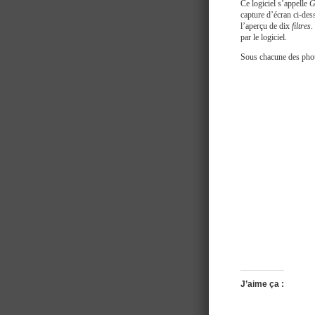
Ce logiciel s’appelle
G
capture d’écran ci-dess
l’aperçu de dix
filtres
.
par le logiciel.
Sous chacune des photos
J’aime ça :