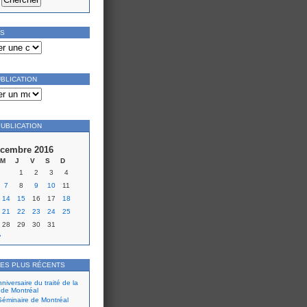
ES
UBLICATION
PUBLICATION
cembre 2016
M
J
V
S
D
1
2
3
4
7
8
9
10
11
14
15
16
17
18
21
22
23
24
25
28
29
30
31
»
LES PLUS RÉCENTS
iversaire du traité de la
 de Montréal
éminaire de Montréal