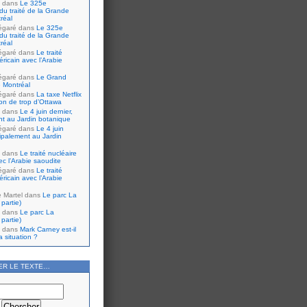
dans
Le 325e
du traité de la Grande
réal
égaré
dans
Le 325e
du traité de la Grande
réal
égaré
dans
Le traité
ricain avec l’Arabie
égaré
dans
Le Grand
 Montréal
égaré
dans
La taxe Netflix
tion de trop d’Ottawa
dans
Le 4 juin dernier,
nt au Jardin botanique
égaré
dans
Le 4 juin
cipalement au Jardin
dans
Le traité nucléaire
ec l’Arabie saoudite
égaré
dans
Le traité
ricain avec l’Arabie
e Martel
dans
Le parc La
partie)
dans
Le parc La
partie)
dans
Mark Carney est-il
 situation ?
ER LE TEXTE…