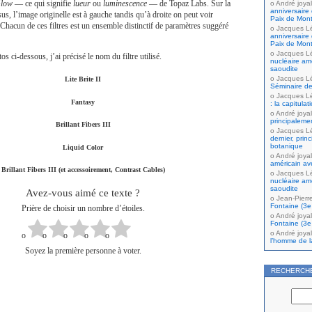
low
— ce qui signifie
lueur
ou
luminescence
— de Topaz Labs. Sur la
André joyal
anniversaire 
us, l’image originelle est à gauche tandis qu’à droite on peut voir
Paix de Mont
 Chacun de ces filtres est un ensemble distinctif de paramètres suggéré
Jacques L
anniversaire 
Paix de Mont
Jacques L
 ci-dessous, j’ai précisé le nom du filtre utilisé.
nucléaire amé
saoudite
Jacques L
Lite Brite II
Séminaire de
Jacques L
Fantasy
: la capitula
André joyal
principaleme
Brillant Fibers III
Jacques L
dernier, prin
botanique
Liquid Color
André joyal
américain av
Brillant Fibers III (et accessoirement, Contrast Cables)
Jacques L
nucléaire amé
saoudite
Avez-vous aimé ce texte ?
Jean-Pierr
Fontaine (3e 
Prière de choisir un nombre d’étoiles.
André joyal
Fontaine (3e 
André joyal
l’homme de la
Soyez la première personne à voter.
RECHERCH