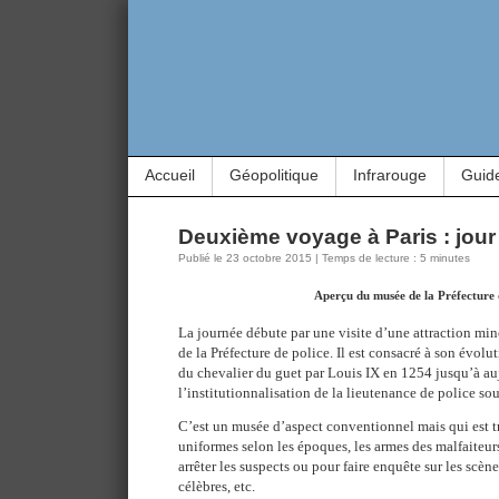
Accueil
Géopolitique
Infrarouge
Guid
Deuxième voyage à Paris : jour
Publié le 23 octobre 2015 | Temps de lecture : 5 minutes
Aperçu du musée de la Préfecture 
La journée débute par une visite d’une attraction min
de la Préfecture de police. Il est consacré à son évolut
du chevalier du guet par Louis IX en 1254 jusqu’à au
l’institutionnalisation de la lieutenance de police s
C’est un musée d’aspect conventionnel mais qui est trè
uniformes selon les époques, les armes des malfaiteurs
arrêter les suspects ou pour faire enquête sur les scèn
célèbres, etc.