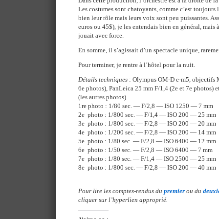
Dans cette production, l’orchestre est à la droite de l
Les costumes sont chatoyants, comme c’est toujours l
bien leur rôle mais leurs voix sont peu puissantes. As
euros ou 45$), je les entendais bien en général, mais 
jouait avec force.
En somme, il s’agissait d’un spectacle unique, rareme
Pour terminer, je rentre à l’hôtel pour la nuit.
Détails techniques
: Olympus OM-D e-m5, objectifs M
6e photos), PanLeica 25 mm F/1,4 (2e et 7e photos)
(les autres photos)
1re photo : 1/80 sec. — F/2,8 — ISO 1250 — 7 mm
2e photo : 1/800 sec. — F/1,4 — ISO 200 — 25 mm
3e photo : 1/800 sec. — F/2,8 — ISO 200 — 20 mm
4e photo : 1/200 sec. — F/2,8 — ISO 200 — 14 mm
5e photo : 1/80 sec. — F/2,8 — ISO 6400 — 12 mm
6e photo : 1/50 sec. — F/2,8 — ISO 6400 — 7 mm
7e photo : 1/80 sec. — F/1,4 — ISO 2500 — 25 mm
8e photo : 1/800 sec. — F/2,8 — ISO 200 — 40 mm
Pour lire les comptes-rendus du
premier
ou du
deux
cliquer sur l’hyperlien approprié.