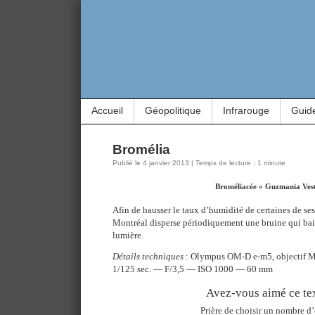
Accueil
Géopolitique
Infrarouge
Guid
Bromélia
Publié le 4 janvier 2013 | Temps de lecture : 1 minute
Broméliacée « Guzmania Ves
Afin de hausser le taux d’humidité de certaines de ses
Montréal disperse périodiquement une bruine qui bai
lumière.
Détails techniques
: Olympus OM-D e-m5, objectif 
1/125 sec. — F/3,5 — ISO 1000 — 60 mm
Avez-vous aimé ce tex
Prière de choisir un nombre d’