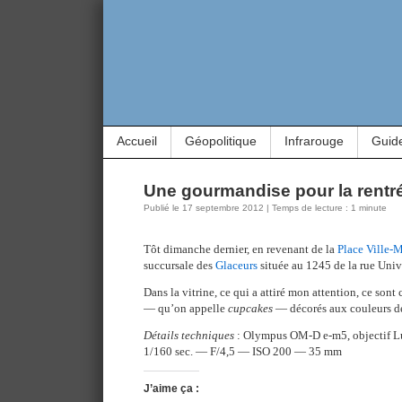
Accueil
Géopolitique
Infrarouge
Guid
Une gourmandise pour la rentré
Publié le 17 septembre 2012 | Temps de lecture : 1 minute
Tôt dimanche dernier, en revenant de la
Place Ville-M
succursale des
Glaceurs
située au 1245 de la rue Unive
Dans la vitrine, ce qui a attiré mon attention, ce sont
— qu’on appelle
cupcakes
— décorés aux couleurs de 
Détails techniques
: Olympus OM-D e-m5, objectif 
1/160 sec. — F/4,5 — ISO 200 — 35 mm
J’aime ça :