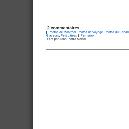
2 commentaires
|
Photos de Montréal
,
Photos de voyage
,
Photos du Canad
Glaceurs
,
Petit gâteau
|
Permalink
Écrit par Jean-Pierre Martel