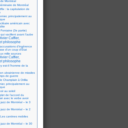
 de Montréal
éminaire de Montréal
flix : la capitulation de
a
ernier, principalement au
ique
ucléaire américain avec
dite
 Fontaine (3e partie)
 qui vacillent avant l’aube
ivier Caffier,
et philosophe
accusations d’ingérence
isse d’un coup d’État
ux mille sources
ivier Caffier,
et philosophe
y est-il l’homme de la
ion ukrainienne de missiles
mps de guerre
e Champlain à Orillia
nier, principalement au
ique
oir au soleil
let de l’accord du
sé avec le verbe avoir
 jazz de Montréal – le 3
 jazz de Montréal – le 2
Les cantines mobiles
 jazz de Montréal – le 30