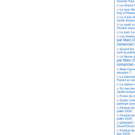
Grande Paix
Le Grand S
La taxe Net
trop d’Ottaw
Le 4 juin d
Jardin botan
Le traité n
l’Arabie saou
Le parc La
Les étoiles
par Marc-Ol
romancier 
Quand les 
sont la prém
Le fleuve a
par Marc-Ol
romancier 
Mark Carne
situation ?
La fabricat
Patriot
en te
La statue d
En mai der
Jardin botan
Porter du n
Guide comp
participe pas
Festival de
juillet 2026
Festival de
juillet 2026
DANGER ! 
Chom*Chom
Festival de
juin 2026