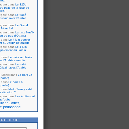
réal
égaré
dans
Le 325e
du traité de la Grande
réal
égaré
dans
Le traité
ricain avec l’Arabie
égaré
dans
Le Grand
 Montréal
égaré
dans
La taxe Netflix
tion de trop d’Ottawa
dans
Le 4 juin dernier,
nt au Jardin botanique
égaré
dans
Le 4 juin
cipalement au Jardin
dans
Le traité nucléaire
ec l’Arabie saoudite
égaré
dans
Le traité
ricain avec l’Arabie
e Martel
dans
Le parc La
partie)
dans
Le parc La
partie)
dans
Mark Carney est-il
 situation ?
égaré
dans
Les étoiles qui
nt l’aube
ivier Caffier,
et philosophe
ER LE TEXTE…