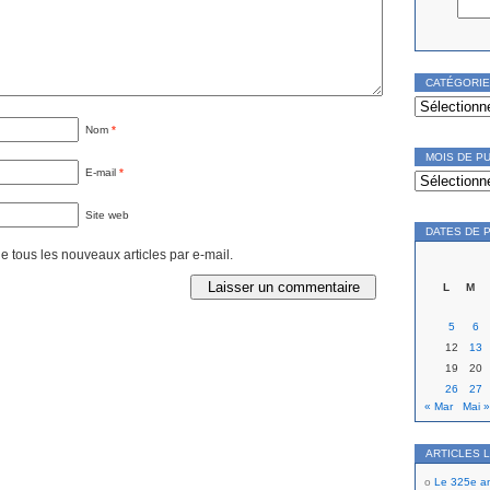
CATÉGORI
Catégories
Nom
*
MOIS DE P
Mois
E-mail
*
de
publication
Site web
DATES DE 
 tous les nouveaux articles par e-mail.
L
M
5
6
12
13
19
20
26
27
« Mar
Mai »
ARTICLES 
Le 325e ann