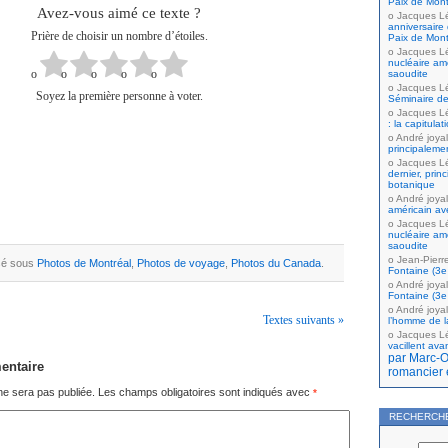
Paix de Mont
Avez-vous aimé ce texte ?
Jacques L
anniversaire 
Prière de choisir un nombre d’étoiles.
Paix de Mont
Jacques L
nucléaire amé
saoudite
Jacques L
Soyez la première personne à voter.
Séminaire de
Jacques L
: la capitula
André joyal
principaleme
Jacques L
dernier, prin
botanique
André joyal
américain av
Jacques L
nucléaire amé
saoudite
Jean-Pierr
ssé sous
Photos de Montréal
,
Photos de voyage
,
Photos du Canada
.
Fontaine (3e 
André joyal
Fontaine (3e 
André joyal
Textes suivants »
l’homme de la
Jacques L
vacillent ava
par Marc-Ol
entaire
romancier 
ne sera pas publiée.
Les champs obligatoires sont indiqués avec
*
RECHERCH