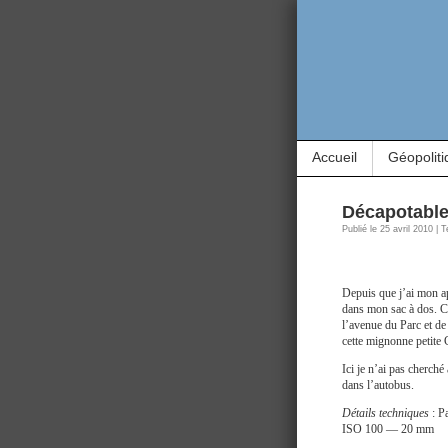
Accueil
Géopoliti
Décapotable
Publié le 25 avril 2010 | 
Depuis que j’ai mon ap
dans mon sac à dos. Ce 
l’avenue du Parc et d
cette mignonne petite
Ici je n’ai pas cherch
dans l’autobus.
Détails techniques
: P
ISO 100 — 20 mm