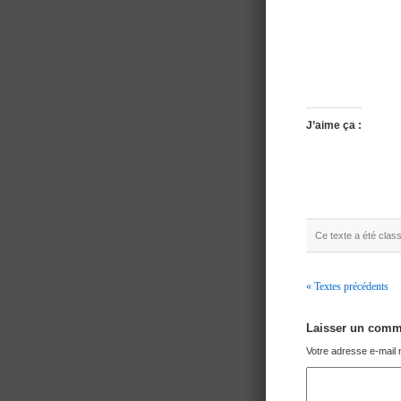
J’aime ça :
Ce texte a été cla
« Textes précédents
Navigation
Laisser un comm
Votre adresse e-mail 