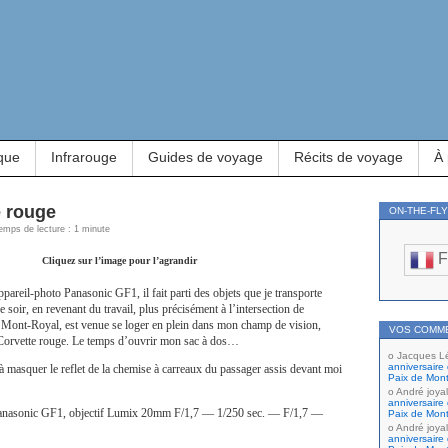
que
Infrarouge
Guides de voyage
Récits de voyage
À
 rouge
ON-THE-FL
Temps de lecture : 1 minute
F
Cliquez sur l’image pour l’agrandir
pareil-photo Panasonic GF1, il fait parti des objets que je transporte
soir, en revenant du travail, plus précisément à l’intersection de
e Mont-Royal, est venue se loger en plein dans mon champ de vision,
VOS COMM
 Corvette rouge. Le temps d’ouvrir mon sac à dos…
Jacques L
anniversaire 
é à masquer le reflet de la chemise à carreaux du passager assis devant moi
Paix de Mont
André joyal
anniversaire 
anasonic GF1, objectif Lumix 20mm F/1,7 — 1/250 sec. — F/1,7 —
Paix de Mont
André joyal
anniversaire 