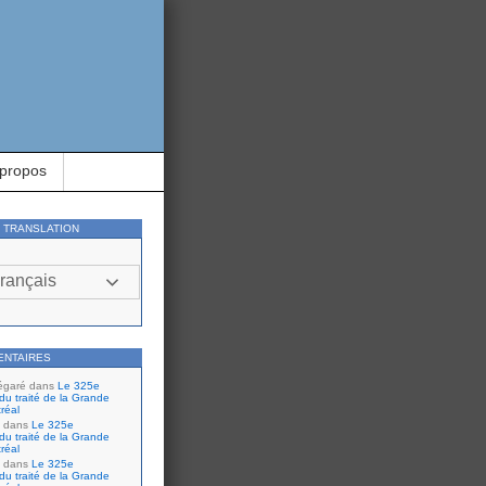
 propos
Y TRANSLATION
rançais
ENTAIRES
égaré
dans
Le 325e
du traité de la Grande
réal
dans
Le 325e
du traité de la Grande
réal
dans
Le 325e
du traité de la Grande