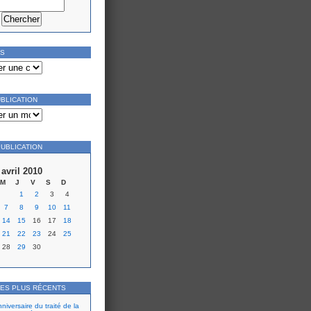
ES
UBLICATION
PUBLICATION
avril 2010
M
J
V
S
D
1
2
3
4
7
8
9
10
11
14
15
16
17
18
21
22
23
24
25
28
29
30
LES PLUS RÉCENTS
iversaire du traité de la