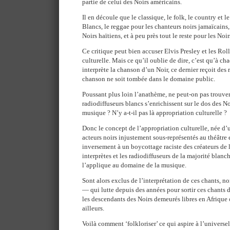
partie de celui des Noirs américains.
Il en découle que le classique, le folk, le country et l
Blancs, le reggae pour les chanteurs noirs jamaïcains,
Noirs haïtiens, et à peu près tout le reste pour les Noi
Ce critique peut bien accuser Elvis Presley et les Ro
culturelle. Mais ce qu’il oublie de dire, c’est qu’à c
interprète la chanson d’un Noir, ce dernier reçoit des
chanson ne soit tombée dans le domaine public.
Poussant plus loin l’anathème, ne peut-on pas trouve
radiodiffuseurs blancs s’enrichissent sur le dos des No
musique ? N’y a-t-il pas là appropriation culturelle ?
Donc le concept de l’appropriation culturelle, née d’
acteurs noirs injustement sous-représentés au théâtre
inversement à un boycottage raciste des créateurs de l
interprètes et les radiodiffuseurs de la majorité blan
l’applique au domaine de la musique.
Sont alors exclus de l’interprétation de ces chants,
— qui lutte depuis des années pour sortir ces chants
les descendants des Noirs demeurés libres en Afrique 
ailleurs.
Voilà comment ‘folkloriser’ ce qui aspire à l’universel