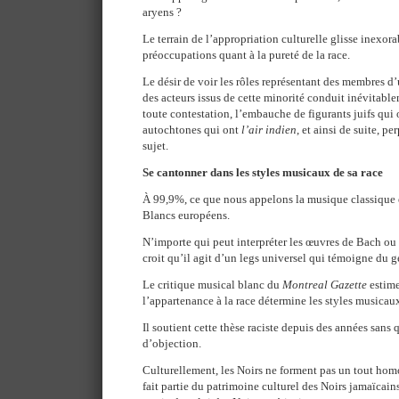
aryens ?
Le terrain de l’appropriation culturelle glisse inexor
préoccupations quant à la pureté de la race.
Le désir de voir les rôles représentant des membres d’
des acteurs issus de cette minorité conduit inévitablem
toute contestation, l’embauche de figurants juifs qui
autochtones qui ont
l’air indien
, et ainsi de suite, pe
sujet.
Se cantonner dans les styles musicaux de sa race
À 99,9%, ce que nous appelons la musique classique 
Blancs européens.
N’importe qui peut interpréter les œuvres de Bach o
croit qu’il agit d’un legs universel qui témoigne du 
Le critique musical blanc du
Montreal Gazette
estime
l’appartenance à la race détermine les styles musicaux
Il soutient cette thèse raciste depuis des années sans
d’objection.
Culturellement, les Noirs ne forment pas un tout hom
fait partie du patrimoine culturel des Noirs jamaïcains