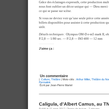
Grâce des éclairages expressifs, cette production mul
nous font oublier un décor unique qui — Dieu merci 
ce qui se passe sur scène.
Si vous ne deviez voir qu’une seule pièce cette année,
billets disponibles pour assister à cette production q
sitôt.
Détails techniques
: Olympus OM-D e-m5 mark II, o
F/2,8 — 1/80 sec. — F/2,8 — ISO 400 — 12 mm
J’aime ça :
Un commentaire
|
Culture
,
Théâtre
| Mots-clés :
Arthur Miller
,
Théâtre du N
Permalink
Écrit par Jean-Pierre Martel
Caligula, d’Albert Camus, au T
Publié le 21 mars 2017 | Temps de lecture : 2 minutes