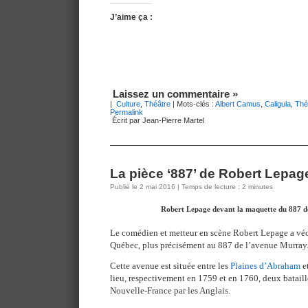
J’aime ça :
Laissez un commentaire »
|
Culture
,
Théâtre
| Mots-clés :
Albert Camus
,
Caligula
,
Thé
Permalink
Écrit par Jean-Pierre Martel
La pièce ‘887’ de Robert Lepag
Publié le 2 mai 2016 | Temps de lecture : 2 minutes
Robert Lepage devant la maquette du 887 d
Le comédien et metteur en scène Robert Lepage a véc
Québec, plus précisément au 887 de l’avenue Murray
Cette avenue est située entre les
Plaines d’Abraham
e
lieu, respectivement en 1759 et en 1760, deux bataille
Nouvelle-France par les Anglais.