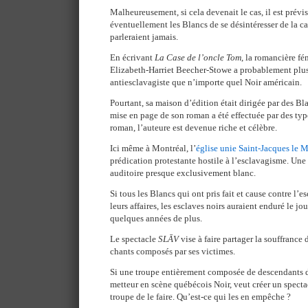
Malheureusement, si cela devenait le cas, il est prévi
éventuellement les Blancs de se désintéresser de la c
parleraient jamais.
En écrivant
La Case de l’oncle Tom
, la romancière fé
Elizabeth-Harriet Beecher-Stowe a probablement pl
antiesclavagiste que n’importe quel Noir américain.
Pourtant, sa maison d’édition était dirigée par des B
mise en page de son roman a été effectuée par des typ
roman, l’auteure est devenue riche et célèbre.
Ici même à Montréal, l’
église unie Saint-Jacques le 
prédication protestante hostile à l’esclavagisme. Une
auditoire presque exclusivement blanc.
Si tous les Blancs qui ont pris fait et cause contre l’
leurs affaires, les esclaves noirs auraient enduré le jo
quelques années de plus.
Le spectacle
SLĀV
vise à faire partager la souffrance 
chants composés par ses victimes.
Si une troupe entièrement composée de descendants d
metteur en scène québécois Noir, veut créer un spectac
troupe de le faire. Qu’est-ce qui les en empêche ?