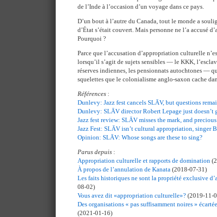
de l’Inde à l’occasion d’un voyage dans ce pays.
D’un bout à l’autre du Canada, tout le monde a soulig
d’État s’était couvert. Mais personne ne l’a accusé d’
Pourquoi ?
Parce que l’accusation d’appropriation culturelle n’e
lorsqu’il s’agit de sujets sensibles — le KKK, l’escla
réserves indiennes, les pensionnats autochtones — q
squelettes que le colonialisme anglo-saxon cache dan
Références
:
Dunlevy: Jazz fest cancels SLĀV, but questions rema
Dunlevy: SLĀV director Robert Lepage just doesn’t g
Jazz fest review: SLĀV misses the mark, and preciou
Jazz Fest: SLĀV isn’t cultural appropriation, singer B
Opinion: SLĀV: Whose songs are these to sing?
Parus depuis
:
Appropriation culturelle et rapports de domination
(
À propos de l’annulation de Kanata
(2018-07-31)
Les faits historiques ne sont la propriété exclusive
08-02)
Vous avez dit «appropriation culturelle»?
(2019-11-0
Des organisations « pas suffisamment noires » écarté
(2021-01-16)