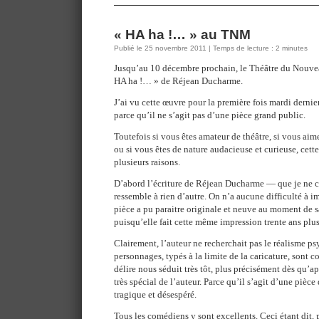
« HA ha !… » au TNM
Publié le 25 novembre 2011 | Temps de lecture : 2 minutes
Jusqu’au 10 décembre prochain, le Théâtre du Nouve
HA ha !… » de Réjean Ducharme.
J’ai vu cette œuvre pour la première fois mardi dernier,
parce qu’il ne s’agit pas d’une pièce grand public.
Toutefois si vous êtes amateur de théâtre, si vous aim
ou si vous êtes de nature audacieuse et curieuse, cett
plusieurs raisons.
D’abord l’écriture de Réjean Ducharme — que je ne 
ressemble à rien d’autre. On n’a aucune difficulté à i
pièce a pu paraitre originale et neuve au moment de 
puisqu’elle fait cette même impression trente ans plus
Clairement, l’auteur ne recherchait pas le réalisme p
personnages, typés à la limite de la caricature, sont 
délire nous séduit très tôt, plus précisément dès qu’a
très spécial de l’auteur. Parce qu’il s’agit d’une pièc
tragique et désespéré.
Tous les comédiens y sont excellents. Ceci étant dit, 