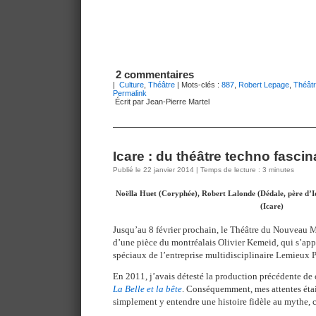
2 commentaires
|
Culture
,
Théâtre
| Mots-clés :
887
,
Robert Lepage
,
Théât
Permalink
Écrit par Jean-Pierre Martel
Icare : du théâtre techno fascin
Publié le 22 janvier 2014 | Temps de lecture : 3 minutes
Noëlla Huet (Coryphée), Robert Lalonde (Dédale, père d’
(Icare)
Jusqu’au 8 février prochain, le Théâtre du Nouveau
d’une pièce du montréalais Olivier Kemeid, qui s’appu
spéciaux de l’entreprise multidisciplinaire Lemieux P
En 2011, j’avais détesté la production précédente d
La Belle et la bête
. Conséquemment, mes attentes étai
simplement y entendre une histoire fidèle au mythe, ce