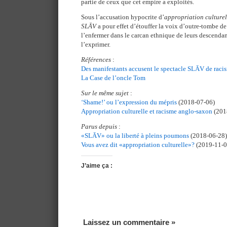
partie de ceux que cet empire a exploités.
Sous l’accusation hypocrite d’
appropriation culturel
SLĀV
a pour effet d’étouffer la voix d’outre-tombe de 
l’enfermer dans le carcan ethnique de leurs descendant
l’exprimer.
Références
:
Des manifestants accusent le spectacle SLĀV de raci
La Case de l’oncle Tom
Sur le même sujet
:
‘Shame!’ ou l’expression du mépris
(2018-07-06)
Appropriation culturelle et racisme anglo-saxon
(201
Parus depuis
:
«SLĀV» ou la liberté à pleins poumons
(2018-06-28)
Vous avez dit «appropriation culturelle»?
(2019-11-0
J’aime ça :
Laissez un commentaire »