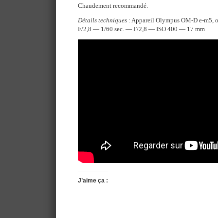
Chaudement recommandé.
Détails techniques
: Appareil Olympus OM-D e-m5, 
F/2,8 — 1/60 sec. — F/2,8 — ISO 400 — 17 mm
J’aime ça :