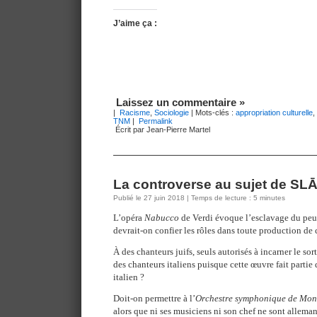
J’aime ça :
Laissez un commentaire »
|
Racisme
,
Sociologie
| Mots-clés :
appropriation culturelle
,
TNM
|
Permalink
Écrit par Jean-Pierre Martel
La controverse au sujet de SL
Publié le 27 juin 2018 | Temps de lecture : 5 minutes
L’opéra
Nabucco
de Verdi évoque l’esclavage du peu
devrait-on confier les rôles dans toute production de 
À des chanteurs juifs, seuls autorisés à incarner le sor
des chanteurs italiens puisque cette œuvre fait partie
italien ?
Doit-on permettre à l’
Orchestre symphonique de Mon
alors que ni ses musiciens ni son chef ne sont allema