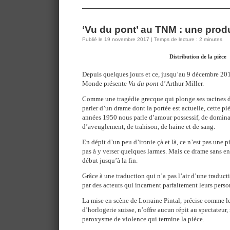
‘Vu du pont’ au TNM : une produ
Publié le 19 novembre 2017 | Temps de lecture : 2 minutes
Distribution de la pièce
Depuis quelques jours et ce, jusqu’au 9 décembre 20
Monde présente
Vu du pont
d’Arthur Miller.
Comme une tragédie grecque qui plonge ses racines d
parler d’un drame dont la portée est actuelle, cette p
années 1950 nous parle d’amour possessif, de dominat
d’aveuglement, de trahison, de haine et de sang.
En dépit d’un peu d’ironie çà et là, ce n’est pas une p
pas à y verser quelques larmes. Mais ce drame sans en
début jusqu’à la fin.
Grâce à une traduction qui n’a pas l’air d’une traducti
par des acteurs qui incarnent parfaitement leurs person
La mise en scène de Lorraine Pintal, précise comme 
d’horlogerie suisse, n’offre aucun répit au spectateur,
paroxysme de violence qui termine la pièce.