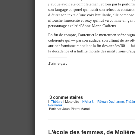
j’avoue avoir été complètement ébloui par la perfor
son langage corporel qui trahit son refus des contact
d’étirer son texte d’une voix braillarde, elle compos
nitouche innocente et sexy qui lui va comme un gant 
personnage exalté d’Anne-Marie Cadieux.
En fin de compte, l’auteur et le metteur en scène sig
cohérente qui — par son audace, son climat de révolte
anticonformisme rappelant la fin des années’60 — fai
la décadence et à faillite morale des institutions d’au
J’aime ça :
3 commentaires
|
Théâtre
| Mots-clés :
HA ha !...
,
Réjean Ducharme
,
Théât
Permalink
Écrit par Jean-Pierre Martel
L’école des femmes, de Molièr