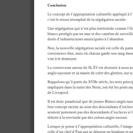
Conclusion
Le concept de l’appropriation culturelle appliqué à l’
c’est le retour triomphal de la ségrégation raciale.
Une ségrégation qui n’est plus territoriale comme l’éta
blancs protégés par un mur et des caméras de surveillan
dotés d’infrastructures municipales à l’abandon.
Non, la nouvelle ségrégation raciale est celle du partag
coexistence fine, mais où chacun garde son rang dans 
vise à le demeurer.
La controverse autour de SLĀV est destinée à nous assu
anglo-saxonne et sa manie de créer des ghettos, sur sc
Rappelons qu’à partir du XVIIe siècle, les trois prin
impliqués dans la traite des Noirs, ont été les ports an
de Liverpool.
Il est donc paradoxal que de jeunes Blancs anglo-sax
leur concept raciste au nom des descendants d’esclave
seraient justement pas des descendants d’esclaves si l
réduits à la servitude par des colons anglo-saxons.
Lorsque je pense à l’appropriation culturelle, l’image 
celle d’un chef d’État qui se déguise en hindoue et q