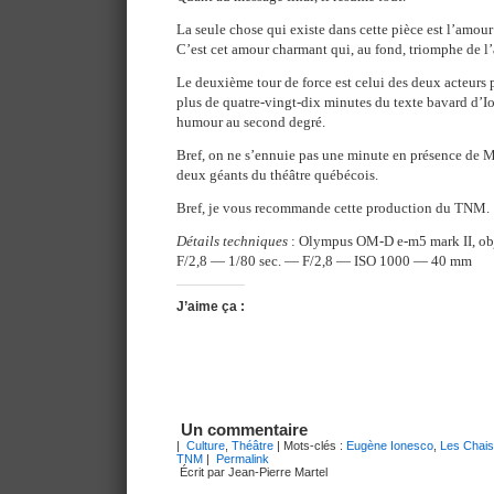
La seule chose qui existe dans cette pièce est l’amou
C’est cet amour charmant qui, au fond, triomphe de l’a
Le deuxième tour de force est celui des deux acteurs 
plus de quatre-vingt-dix minutes du texte bavard d’Ion
humour au second degré.
Bref, on ne s’ennuie pas une minute en présence de 
deux géants du théâtre québécois.
Bref, je vous recommande cette production du TNM.
Détails techniques
: Olympus OM-D e-m5 mark II, o
F/2,8 — 1/80 sec. — F/2,8 — ISO 1000 — 40 mm
J’aime ça :
Un commentaire
|
Culture
,
Théâtre
| Mots-clés :
Eugène Ionesco
,
Les Chai
TNM
|
Permalink
Écrit par Jean-Pierre Martel