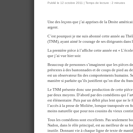
Publié le 12 octobre 2011 | Temps de lecture : 2 minutes
Une des leçons que j’ai apprises de la Droite américa
argent.
C’est pourquoi je me suis abonné cette année au Th
(TNM), ayant aimé le courage de ses dirigeants dans l
La première pièce à l’affiche cette année est « L’éco
que j’ai vue hier soir.
Beaucoup de personnes s’imaginent que les pièces de
prétextes à des bastonnades et de coups de pied au der
est un observateur fin des comportements humains. Ses
manière si parfaite qu’ils justifient qu’on dise du fr
Le TNM présente donc une production de cette pièce o
par deux moyens. D’abord par des comédiens qui l’art
est élémentaire. Puis par un débit plus lent que ne le 
l’accès à la prose de Molière, lorsque transposée en f
moins naturelle que pour nos cousins du vieux contin
Tous les comédiens sont excellents. Pas seulement bo
Nadon, dans le rôle principal, est au meilleur de sa f
inutile. Donnant vie à chaque ligne de texte de maniè