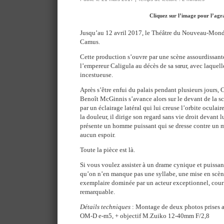
Cliquez sur l’image pour l’agr
Jusqu’au 12 avril 2017, le Théâtre du Nouveau-Mon
Camus.
Cette production s’ouvre par une scène assourdissante
l’empereur Caligula au décès de sa sœur, avec laquelle
incestueuse.
Après s’être enfui du palais pendant plusieurs jours, C
Benoît McGinnis s’avance alors sur le devant de la scè
par un éclairage latéral qui lui creuse l’orbite oculaire
la douleur, il dirige son regard sans vie droit devant l
présente un homme puissant qui se dresse contre un m
aucun espoir.
Toute la pièce est là.
Si vous voulez assister à un drame cynique et puissant
qu’on n’en manque pas une syllabe, une mise en scène
exemplaire dominée par un acteur exceptionnel, courr
remarquable.
Détails techniques
: Montage de deux photos prises 
OM-D e-m5, + objectif M.Zuiko 12-40mm F/2,8