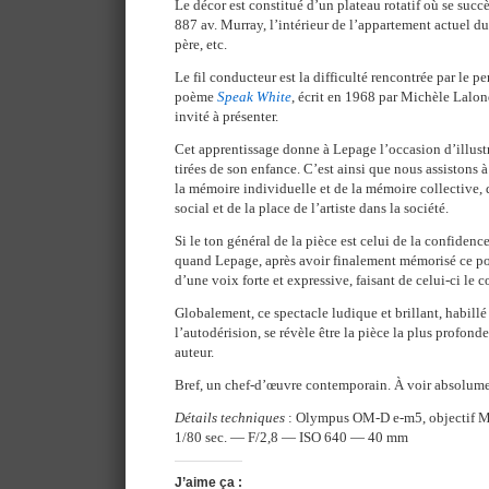
Le décor est constitué d’un plateau rotatif où se su
887 av. Murray, l’intérieur de l’appartement actuel d
père, etc.
Le fil conducteur est la difficulté rencontrée par le 
poème
Speak White
, écrit en 1968 par Michèle Lalon
invité à présenter.
Cet apprentissage donne à Lepage l’occasion d’illust
tirées de son enfance. C’est ainsi que nous assistons 
la mémoire individuelle et de la mémoire collective, d
social et de la place de l’artiste dans la société.
Si le ton général de la pièce est celui de la confiden
quand Lepage, après avoir finalement mémorisé ce poè
d’une voix forte et expressive, faisant de celui-ci le c
Globalement, ce spectacle ludique et brillant, habillé 
l’autodérision, se révèle être la pièce la plus profond
auteur.
Bref, un chef-d’œuvre contemporain. À voir absolume
Détails techniques
: Olympus OM-D e-m5, objectif 
1/80 sec. — F/2,8 — ISO 640 — 40 mm
J’aime ça :