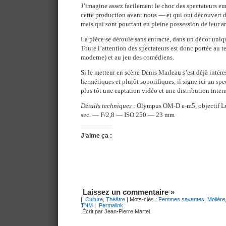
J’imagine assez facilement le choc des spectateurs eu
cette production avant nous — et qui ont découvert 
mais qui sont pourtant en pleine possession de leur ar
La pièce se déroule sans entracte, dans un décor uniq
Toute l’attention des spectateurs est donc portée au te
moderne) et au jeu des comédiens.
Si le metteur en scène Denis Marleau s’est déjà intére
hermétiques et plutôt soporifiques, il signe ici un spe
plus tôt une captation vidéo et une distribution inte
Détails techniques
: Olympus OM-D e-m5, objectif 
sec. — F/2,8 — ISO 250 — 23 mm
J’aime ça :
Laissez un commentaire »
|
Culture
,
Théâtre
| Mots-clés :
Femmes savantes
,
Molière
TNM
|
Permalink
Écrit par Jean-Pierre Martel