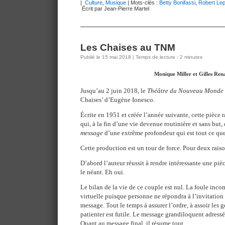
|
Culture
,
Musique
| Mots-clés :
Betty Bonifassi
,
Robert Le
Écrit par Jean-Pierre Martel
Les Chaises au TNM
Publié le 15 mai 2018 | Temps de lecture : 2 minutes
Monique Miller et Gilles Ren
Jusqu’au 2 juin 2018, le
Théâtre du Nouveau Monde
Chaises’ d’Eugène Ionesco.
Écrite en 1951 et créée l’année suivante, cette pièce 
qui, à la fin d’une vie devenue routinière et sans but
message
d’une extrême profondeur qui est tout ce que 
Cette production est un tour de force. Pour deux raiso
D’abord l’auteur réussit à rendre intéressante une piè
le néant. Eh oui.
Le bilan de la vie de ce couple est nul. La foule inc
virtuelle puisque personne ne répondra à l’invitation
message. Tout le temps à assurer l’ordre, à assoir les ge
patienter est futile. Le message grandiloquent adressé
Quant au message final, il résume tout.