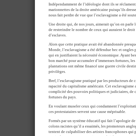
Indépendamment de l’idéologie dont ils se réclament, 
marionnettes de la droite américaine puisqu’ils dress
nous fait perdre de vue que l’esclavagisme a été soute
Une droite qui, de nos jours, aimerait qu’on en parle 
de restreindre le nombre de ceux qui auraient le droit 
d’esclaves.
Alors que cette pratique avait été abandonnée presque 
Monde, l’esclavagisme a été défendue bec et ongles p
qui en justifiaient la nécessité économique. Ayant b
bon marché pour accumuler d’immenses fortunes, les r
plantations ont même financé une guerre civile destin
privilèges.
Bref, l’esclavagisme pratiqué par les producteurs de c
rapacité du capitalisme américain. Cet esclavagisme a
complicité des pouvoirs politiques et judiciaires, de
fortunes du pays.
En voulant museler ceux qui condamnent l’exploita
ces protestataires servent une cause méprisable.
Formés par un système éducatif qui fait l’apologie de
colons racistes qu’il a essaimés, les promoteurs angl
tentent de culpabiliser des artistes francophones qui 