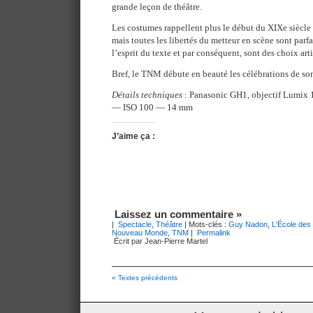
grande leçon de théâtre.
Les costumes rappellent plus le début du XIXe siècl
mais toutes les libertés du metteur en scène sont par
l’esprit du texte et par conséquent, sont des choix art
Bref, le TNM débute en beauté les célébrations de so
Détails techniques
: Panasonic GH1, objectif Lumix
— ISO 100 — 14 mm
J’aime ça :
Laissez un commentaire »
|
Spectacle
,
Théâtre
| Mots-clés :
Guy Nadon
,
L'École de
Nouveau Monde
,
TNM
|
Permalink
Écrit par Jean-Pierre Martel
« Textes précédents