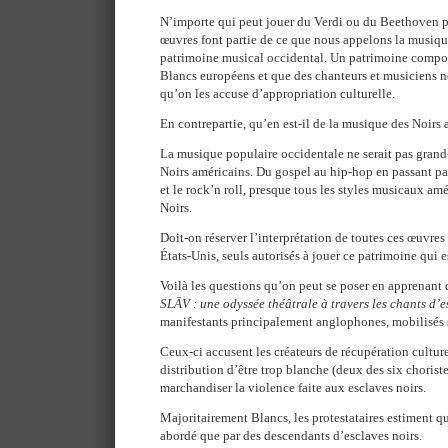
N’importe qui peut jouer du Verdi ou du Beethoven p
œuvres font partie de ce que nous appelons la musique
patrimoine musical occidental. Un patrimoine compos
Blancs européens et que des chanteurs et musiciens no
qu’on les accuse d’appropriation culturelle.
En contrepartie, qu’en est-il de la musique des Noirs 
La musique populaire occidentale ne serait pas grand-
Noirs américains. Du gospel au hip-hop en passant par 
et le rock’n roll, presque tous les styles musicaux amé
Noirs.
Doit-on réserver l’interprétation de toutes ces œuvres
États-Unis, seuls autorisés à jouer ce patrimoine qui es
Voilà les questions qu’on peut se poser en apprenant 
SLĀV : une odyssée théâtrale à travers les chants d’e
manifestants principalement anglophones, mobilisés 
Ceux-ci accusent les créateurs de récupération culture
distribution d’être trop blanche (deux des six chorist
marchandiser la violence faite aux esclaves noirs.
Majoritairement Blancs, les protestataires estiment qu
abordé que par des descendants d’esclaves noirs.