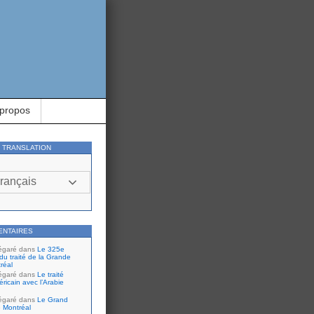
 propos
Y TRANSLATION
rançais
ENTAIRES
égaré
dans
Le 325e
du traité de la Grande
réal
égaré
dans
Le traité
ricain avec l’Arabie
égaré
dans
Le Grand
 Montréal