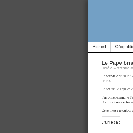
Accueil
Géopoliti
Le Pape bris
Publié le 24 décembre 20
Le scandale du jour : l
heures.
En réalité, le Pape cé
Personnellement, je l’
Dieu sont impénétrab
Cette messe a toujours
J’aime ça :