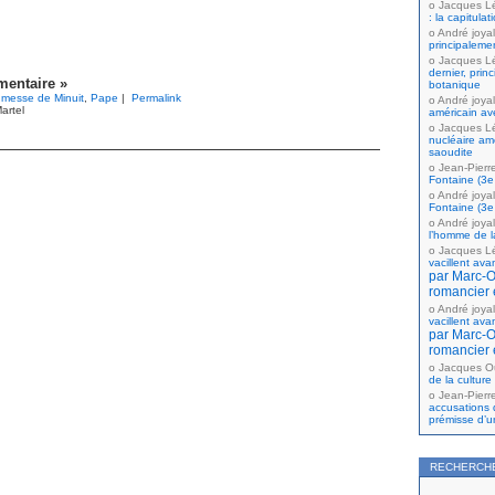
Jacques L
: la capitula
André joyal
principaleme
Jacques L
dernier, prin
entaire »
botanique
:
messe de Minuit
,
Pape
|
Permalink
André joyal
artel
américain av
Jacques L
nucléaire amé
saoudite
Jean-Pierr
Fontaine (3e 
André joyal
Fontaine (3e 
André joyal
l’homme de la
Jacques L
vacillent ava
par Marc-Ol
romancier 
André joyal
vacillent ava
par Marc-Ol
romancier 
Jacques Ou
de la culture
Jean-Pierr
accusations 
prémisse d’u
RECHERCH