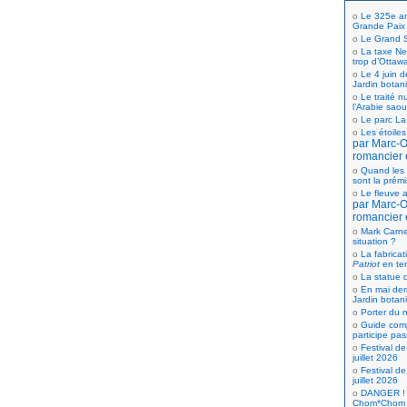
Le 325e ann
Grande Paix
Le Grand S
La taxe Net
trop d’Ottaw
Le 4 juin d
Jardin botan
Le traité n
l’Arabie saou
Le parc La
Les étoiles
par Marc-Ol
romancier 
Quand les 
sont la prém
Le fleuve a
par Marc-Ol
romancier 
Mark Carne
situation ?
La fabricat
Patriot
en te
La statue d
En mai der
Jardin botan
Porter du n
Guide comp
participe pas
Festival de
juillet 2026
Festival de
juillet 2026
DANGER ! 
Chom*Chom