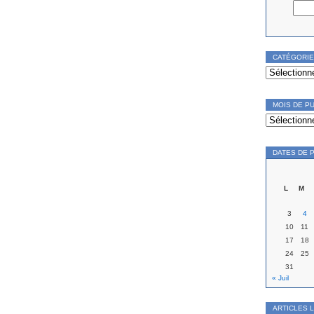
CATÉGORI
Catégories
MOIS DE P
Mois
de
publication
DATES DE 
L
M
3
4
10
11
17
18
24
25
31
« Juil
ARTICLES 