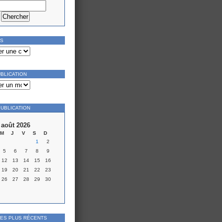
ES
UBLICATION
PUBLICATION
août 2026
M
J
V
S
D
1
2
5
6
7
8
9
12
13
14
15
16
19
20
21
22
23
26
27
28
29
30
LES PLUS RÉCENTS