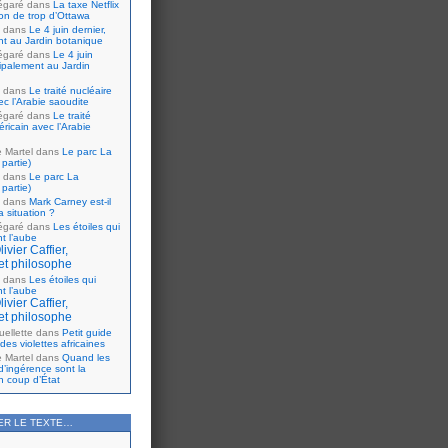
égaré
dans
La taxe Netflix
tion de trop d’Ottawa
dans
Le 4 juin dernier,
nt au Jardin botanique
égaré
dans
Le 4 juin
cipalement au Jardin
dans
Le traité nucléaire
ec l’Arabie saoudite
égaré
dans
Le traité
ricain avec l’Arabie
e Martel
dans
Le parc La
partie)
dans
Le parc La
partie)
dans
Mark Carney est-il
 situation ?
égaré
dans
Les étoiles qui
nt l’aube
ivier Caffier,
et philosophe
dans
Les étoiles qui
nt l’aube
ivier Caffier,
et philosophe
ellette
dans
Petit guide
 des violettes africaines
e Martel
dans
Quand les
d’ingérence sont la
n coup d’État
ER LE TEXTE…