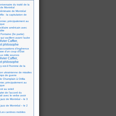
iversaire du traité de la
 de Montréal
éminaire de Montréal
flix : la capitulation de
a
ernier, principalement au
ique
ucléaire américain avec
dite
 Fontaine (3e partie)
 qui vacillent avant l’aube
ivier Caffier,
et philosophe
accusations d’ingérence
isse d’un coup d’État
ux mille sources
ivier Caffier,
et philosophe
y est-il l’homme de la
ion ukrainienne de missiles
mps de guerre
e Champlain à Orillia
nier, principalement au
ique
oir au soleil
let de l’accord du
sé avec le verbe avoir
 jazz de Montréal – le 3
 jazz de Montréal – le 2
Les cantines mobiles