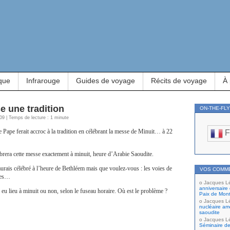
que
Infrarouge
Guides de voyage
Récits de voyage
À
e une tradition
ON-THE-FL
09 | Temps de lecture : 1 minute
e Pape ferait accroc à la tradition en célébrant la messe de Minuit… à 22
F
lèbrera cette messe exactement à minuit, heure d’Arabie Saoudite.
aurais célébré à l’heure de Bethléem mais que voulez-vous : les voies de
VOS COMM
les…
Jacques L
anniversaire 
 eu lieu à minuit ou non, selon le fuseau horaire. Où est le problème ?
Paix de Mont
Jacques L
nucléaire amé
saoudite
Jacques L
Séminaire de