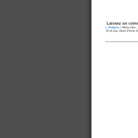
Laissez un comm
|
Religion
| Mots-clés 
Écrit par Jean-Pierre M