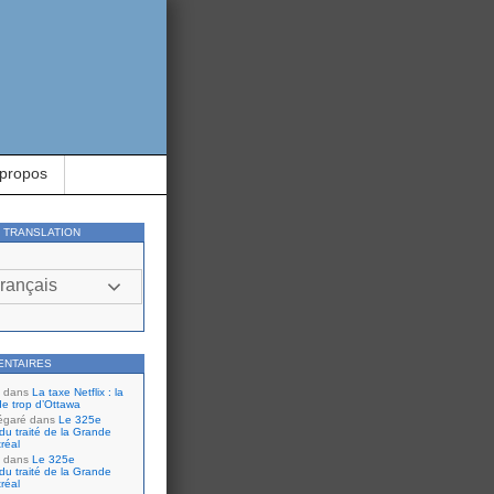
 propos
Y TRANSLATION
rançais
ENTAIRES
dans
La taxe Netflix : la
de trop d’Ottawa
égaré
dans
Le 325e
du traité de la Grande
réal
dans
Le 325e
du traité de la Grande
réal