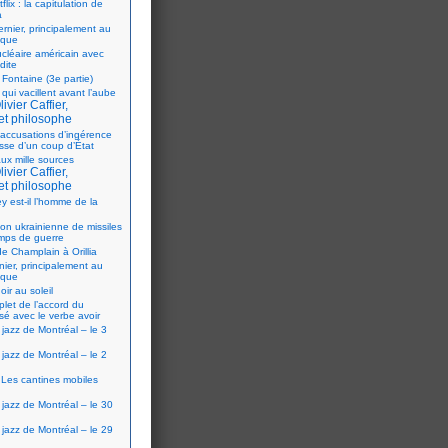
flix : la capitulation de
a
ernier, principalement au
ique
ucléaire américain avec
dite
 Fontaine (3e partie)
 qui vacillent avant l’aube
ivier Caffier,
et philosophe
accusations d’ingérence
isse d’un coup d’État
ux mille sources
ivier Caffier,
et philosophe
y est-il l’homme de la
ion ukrainienne de missiles
mps de guerre
e Champlain à Orillia
nier, principalement au
ique
oir au soleil
let de l’accord du
sé avec le verbe avoir
 jazz de Montréal – le 3
 jazz de Montréal – le 2
Les cantines mobiles
 jazz de Montréal – le 30
 jazz de Montréal – le 29