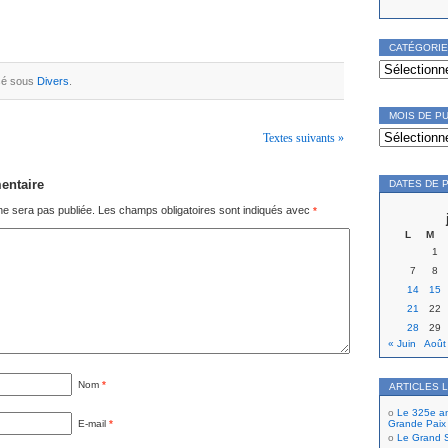
CATÉGORI
Catégories
ssé sous
Divers
.
MOIS DE P
Mois
Textes suivants »
de
publication
entaire
DATES DE 
ne sera pas publiée.
Les champs obligatoires sont indiqués avec
*
L
M
1
7
8
14
15
21
22
28
29
« Juin
Août
Nom
*
ARTICLES 
Le 325e ann
E-mail
*
Grande Paix
Le Grand S