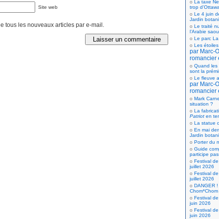
La taxe Net
Site web
trop d’Ottaw
Le 4 juin d
Jardin botan
 tous les nouveaux articles par e-mail.
Le traité n
l’Arabie saou
Le parc La
Les étoiles
par Marc-Ol
romancier 
Quand les 
sont la prém
Le fleuve a
par Marc-Ol
romancier 
Mark Carne
situation ?
La fabricat
Patriot
en te
La statue d
En mai der
Jardin botan
Porter du n
Guide comp
participe pas
Festival de
juillet 2026
Festival de
juillet 2026
DANGER ! 
Chom*Chom
Festival de
juin 2026
Festival de
juin 2026