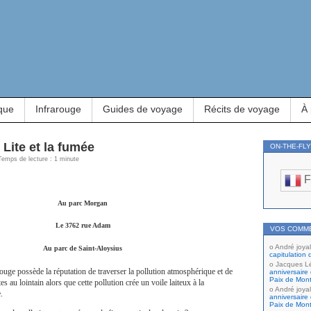
que
Infrarouge
Guides de voyage
Récits de voyage
À
Lite et la fumée
ON-THE-FL
| Temps de lecture : 1 minute
F
Au parc Morgan
Le 3762 rue Adam
VOS COMM
André joyal
Au parc de Saint-Aloysius
capitulation 
Jacques L
uge possède la réputation de traverser la pollution atmosphérique et de
anniversaire 
Paix de Mont
s au lointain alors que cette pollution crée un voile laiteux à la
André joyal
.
anniversaire 
Paix de Mont