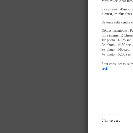
Mais est-ce le cas lors
Ces jours-ci, d’import
d’ouest, les plus fine
Or toute cette cendre 
Détails techniques
: P
filtre interne IR Chro
1re photo : 1/125 s
2e photo : 1/160 se
3e photo : 1/60 sec
4e photo : 1/250 se
Pour consulter tous les
ceci
.
J’aime ça :