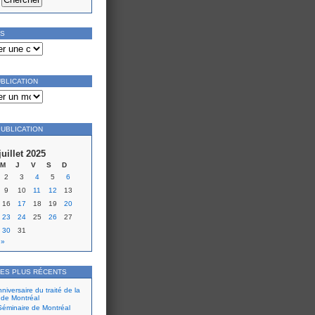
ES
UBLICATION
PUBLICATION
juillet 2025
M
J
V
S
D
2
3
4
5
6
9
10
11
12
13
16
17
18
19
20
23
24
25
26
27
30
31
 »
LES PLUS RÉCENTS
iversaire du traité de la
 de Montréal
éminaire de Montréal