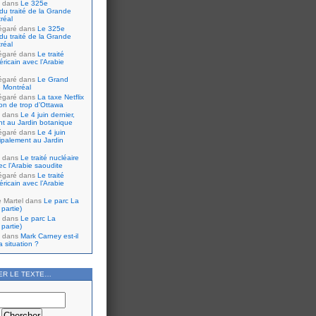
dans
Le 325e
du traité de la Grande
réal
égaré
dans
Le 325e
du traité de la Grande
réal
égaré
dans
Le traité
ricain avec l’Arabie
égaré
dans
Le Grand
 Montréal
égaré
dans
La taxe Netflix
tion de trop d’Ottawa
dans
Le 4 juin dernier,
nt au Jardin botanique
égaré
dans
Le 4 juin
cipalement au Jardin
dans
Le traité nucléaire
ec l’Arabie saoudite
égaré
dans
Le traité
ricain avec l’Arabie
e Martel
dans
Le parc La
partie)
dans
Le parc La
partie)
dans
Mark Carney est-il
 situation ?
ER LE TEXTE…