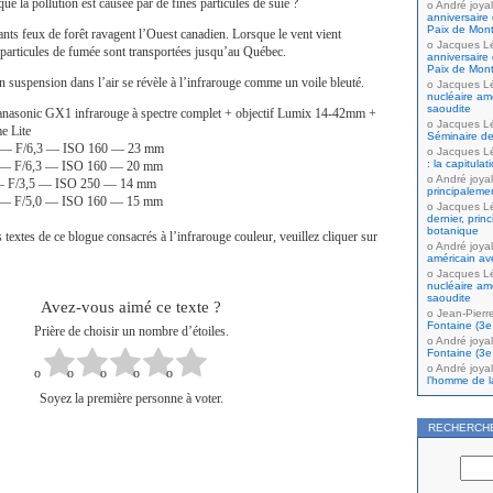
que la pollution est causée par de fines particules de suie ?
André joyal
anniversaire 
Paix de Mont
ants feux de forêt ravagent l’Ouest canadien. Lorsque le vent vient
Jacques L
s particules de fumée sont transportées jusqu’au Québec.
anniversaire 
Paix de Mont
en suspension dans l’air se révèle à l’infrarouge comme un voile bleuté.
Jacques L
nucléaire amé
saoudite
anasonic GX1 infrarouge à spectre complet + objectif Lumix 14-42mm +
Jacques L
me Lite
Séminaire de
ec. — F/6,3 — ISO 160 — 23 mm
Jacques L
: la capitula
c. — F/6,3 — ISO 160 — 20 mm
André joyal
. — F/3,5 — ISO 250 — 14 mm
principaleme
c. — F/5,0 — ISO 160 — 15 mm
Jacques L
dernier, prin
botanique
 textes de ce blogue consacrés à l’infrarouge couleur, veuillez cliquer sur
André joyal
américain av
Jacques L
nucléaire amé
saoudite
Avez-vous aimé ce texte ?
Jean-Pierr
Fontaine (3e 
Prière de choisir un nombre d’étoiles.
André joyal
Fontaine (3e 
André joyal
l’homme de la
Soyez la première personne à voter.
RECHERCH