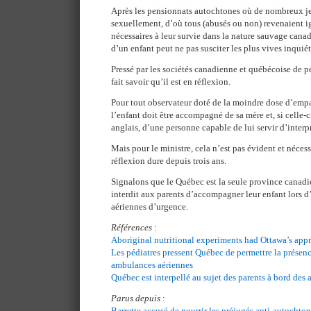
Après les pensionnats autochtones où de nombreux je
sexuellement, d’où tous (abusés ou non) revenaient i
nécessaires à leur survie dans la nature sauvage can
d’un enfant peut ne pas susciter les plus vives inquié
Pressé par les sociétés canadienne et québécoise de péd
fait savoir qu’il est en réflexion.
Pour tout observateur doté de la moindre dose d’empat
l’enfant doit être accompagné de sa mère et, si celle-ci
anglais, d’une personne capable de lui servir d’interp
Mais pour le ministre, cela n’est pas évident et nécess
réflexion dure depuis trois ans.
Signalons que le Québec est la seule province canadie
interdit aux parents d’accompagner leur enfant lors 
aériennes d’urgence.
Références
:
Aboriginal nutritional experiments had Ottawa’s app
Les pédiatres pressent Québec de permettre la présenc
ambulances aériennes
Québec est interpellé au sujet des parents à bord des
Parus depuis
:
Barrette accusé de nourrir les préjugés anti-autochto