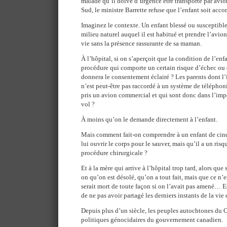
malade qu’il doive d’urgence être transporté par avion
Sud, le ministre Barrette refuse que l’enfant soit acc
Imaginez le contexte. Un enfant blessé ou susceptible 
milieu naturel auquel il est habitué et prendre l’avion
vie sans la présence rassurante de sa maman.
À l’hôpital, si on s’aperçoit que la condition de l’enf
procédure qui comporte un certain risque d’échec ou
donnera le consentement éclairé ? Les parents dont l’i
n’est peut-être pas raccordé à un système de téléphon
pris un avion commercial et qui sont donc dans l’impos
vol ?
À moins qu’on le demande directement à l’enfant.
Mais comment fait-on comprendre à un enfant de cin
lui ouvrir le corps pour le sauver, mais qu’il a un risq
procédure chirurgicale ?
Et à la mère qui arrive à l’hôpital trop tard, alors que
on qu’on est désolé, qu’on a tout fait, mais que ce n’e
serait mort de toute façon si on l’avait pas amené… Es
de ne pas avoir partagé les derniers instants de la vie
Depuis plus d’un siècle, les peuples autochtones du
politiques génocidaires du gouvernement canadien.