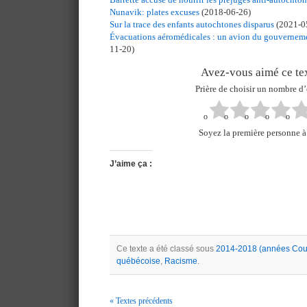
Nunavik: plates excuses
(2018-06-26)
Sur la trace des enfants autochtones disparus
(2021-0
Évacuations aéromédicales : un avion du gouverneme
11-20)
Avez-vous aimé ce tex
Prière de choisir un nombre d’
Soyez la première personne à 
J’aime ça :
Ce texte a été classé sous
2014-2018 (années Coui
québécoise
,
Racisme
.
« Textes précédents