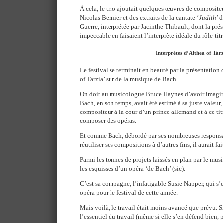
À cela, le trio ajoutait quelques œuvres de composite
Nicolas Bernier et des extraits de la cantate ‘
Judith
’ 
Guerre, interprétée par Jacinthe Thibault, dont la prés
impeccable en faisaient l’interprète idéale du rôle-titr
Interprètes d’Althea of Tarz
Le festival se terminait en beauté par la présentation 
of Tarzia’ sur de la musique de Bach.
On doit au musicologue Bruce Haynes d’avoir imagin
Bach, en son temps, avait été estimé à sa juste valeur, 
compositeur à la cour d’un prince allemand et à ce titr
composer des opéras.
Et comme Bach, débordé par ses nombreuses responsab
réutiliser ses compositions à d’autres fins, il aurait f
Parmi les tonnes de projets laissés en plan par le musi
les esquisses d’un opéra ‘de Bach’ (sic).
C’est sa compagne, l’infatigable Susie Napper, qui s’
opéra pour le festival de cette année.
Mais voilà, le travail était moins avancé que prévu. 
l’essentiel du travail (même si elle s’en défend bien, 