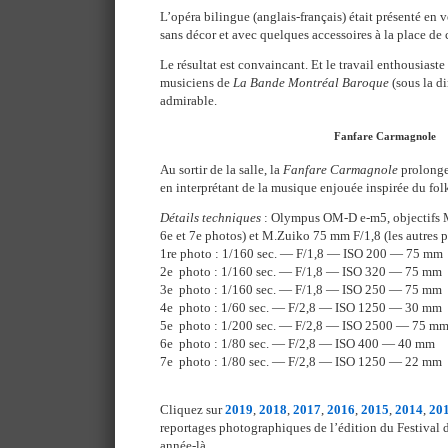
L’opéra bilingue (anglais-français) était présenté en v
sans décor et avec quelques accessoires à la place de
Le résultat est convaincant. Et le travail enthousiaste
musiciens de
La Bande Montréal Baroque
(sous la di
admirable.
Fanfare Carmagnole
Au sortir de la salle, la
Fanfare Carmagnole
prolongea
en interprétant de la musique enjouée inspirée du folk
Détails techniques
: Olympus OM-D e-m5, objectifs 
6e et 7e photos) et M.Zuiko 75 mm F/1,8 (les autres 
1re photo : 1/160 sec. — F/1,8 — ISO 200 — 75 mm
2e photo : 1/160 sec. — F/1,8 — ISO 320 — 75 mm
3e photo : 1/160 sec. — F/1,8 — ISO 250 — 75 mm
4e photo : 1/60 sec. — F/2,8 — ISO 1250 — 30 mm
5e photo : 1/200 sec. — F/2,8 — ISO 2500 — 75 m
6e photo : 1/80 sec. — F/2,8 — ISO 400 — 40 mm
7e photo : 1/80 sec. — F/2,8 — ISO 1250 — 22 mm
Cliquez sur
2019
,
2018
,
2017
,
2016
,
2015
,
2014
,
20
reportages photographiques de l’édition du Festival 
année-là.