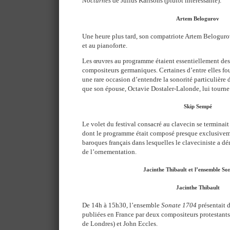
Nocturnes
de Julius Karlsons (plutôt intéressante).
Artem Belogurov
Une heure plus tard, son compatriote Artem Belogurov
et au pianoforte.
Les œuvres au programme étaient essentiellement des
compositeurs germaniques. Certaines d’entre elles fou
une rare occasion d’entendre la sonorité particulière d
que son épouse, Octavie Dostaler-Lalonde, lui tourne 
Skip Sempé
Le volet du festival consacré au clavecin se terminai
dont le programme était composé presque exclusive
baroques français dans lesquelles le claveciniste a dé
de l’ornementation.
Jacinthe Thibault et l’ensemble So
Jacinthe Thibault
De 14h à 15h30, l’ensemble
Sonate 1704
présentait 
publiées en France par deux compositeurs protestants 
de Londres) et John Eccles.