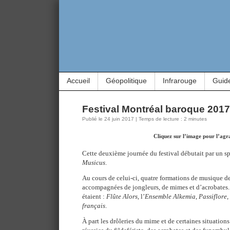
Accueil
Géopolitique
Infrarouge
Guid
Festival Montréal baroque 2017 
Publié le 24 juin 2017 | Temps de lecture : 2 minutes
Cliquez sur l’image pour l’agr
Cette deuxième journée du festival débutait par un s
Musicus
.
Au cours de celui-ci, quatre formations de musique d
accompagnées de jongleurs, de mimes et d’acrobates.
étaient :
Flûte Alors
, l’
Ensemble Alkemia
,
Passiflore
,
français
.
À part les drôleries du mime et de certaines situation