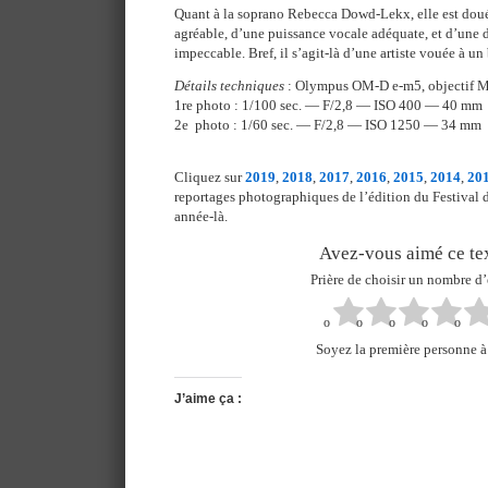
Quant à la soprano Rebecca Dowd-Lekx, elle est doué
agréable, d’une puissance vocale adéquate, et d’une 
impeccable. Bref, il s’agit-là d’une artiste vouée à un 
Détails techniques
: Olympus OM-D e-m5, objectif 
1re photo : 1/100 sec. — F/2,8 — ISO 400 — 40 mm
2e photo : 1/60 sec. — F/2,8 — ISO 1250 — 34 mm
Cliquez sur
2019
,
2018
,
2017
,
2016
,
2015
,
2014
,
20
reportages photographiques de l’édition du Festival 
année-là.
Avez-vous aimé ce tex
Prière de choisir un nombre d’
Soyez la première personne à 
J’aime ça :