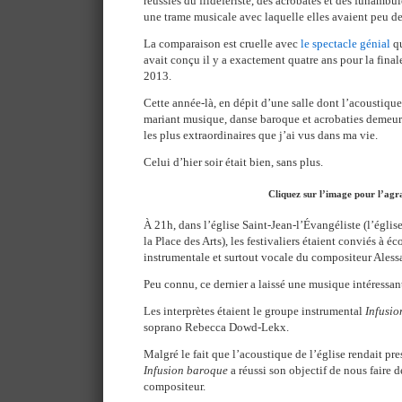
réussies du fildefériste, des acrobates et des funambu
une trame musicale avec laquelle elles avaient peu de
La comparaison est cruelle avec
le spectacle génial
qu
avait conçu il y a exactement quatre ans pour la fina
2013.
Cette année-là, en dépit d’une salle dont l’acoustique
mariant musique, danse baroque et acrobaties demeur
les plus extraordinaires que j’ai vus dans ma vie.
Celui d’hier soir était bien, sans plus.
Cliquez sur l’image pour l’agr
À 21h, dans l’église Saint-Jean-l’Évangéliste (l’église
la Place des Arts), les festivaliers étaient conviés à é
instrumentale et surtout vocale du compositeur Aless
Peu connu, ce dernier a laissé une musique intéressan
Les interprètes étaient le groupe instrumental
Infusi
soprano Rebecca Dowd-Lekx.
Malgré le fait que l’acoustique de l’église rendait pr
Infusion baroque
a réussi son objectif de nous faire d
compositeur.