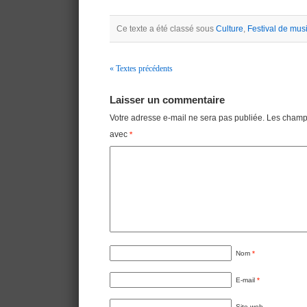
Ce texte a été classé sous
Culture
,
Festival de mu
« Textes précédents
Navigation
Laisser un commentaire
Votre adresse e-mail ne sera pas publiée.
Les champs
avec
*
Nom
*
E-mail
*
Site web