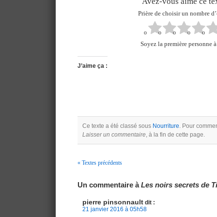
Avez-vous aimé ce tex
Prière de choisir un nombre d’
Soyez la première personne à 
J’aime ça :
Ce texte a été classé sous
Nourriture
. Pour comment
Laisser un commentaire
, à la fin de cette page.
« Textes précédents
Navigation
Un commentaire à
Les noirs secrets de 
pierre pinsonnault
dit :
21 janvier 2016 à 05h58