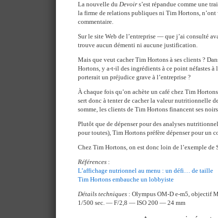
La nouvelle du
Devoir
s’est répandue comme une trai
la firme de relations publiques ni Tim Hortons, n’ont
commentaire.
Sur le site Web de l’entreprise — que j’ai consulté av
trouve aucun démenti ni aucune justification.
Mais que veut cacher Tim Hortons à ses clients ? Dan
Hortons, y a-t-il des ingrédients à ce point néfastes à
porterait un préjudice grave à l’entreprise ?
À chaque fois qu’on achète un café chez Tim Hortons
sert donc à tenter de cacher la valeur nutritionnelle d
somme, les clients de Tim Hortons financent ses noirs 
Plutôt que de dépenser pour des analyses nutritionnelle
pour toutes), Tim Hortons préfère dépenser pour un c
Chez Tim Hortons, on est donc loin de l’exemple de
Références
:
L’affichage nutrionnel au menu : un défi… de taille
Tim Hortons embauche un lobbyiste
Détails techniques
: Olympus OM-D e-m5, objectif 
1/500 sec. — F/2,8 — ISO 200 — 24 mm