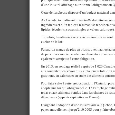
pour que soient effectuées des représentations destin
d’une loi sur l’affichage nutritionnel obligatoire au 
Cette démarcheuse dispose d’un budget maximal ann
Au Canada, tout aliment
préemballé
doit être accompa
ingrédients et d’un tableau résumant sa teneur en dive
lipides, féculents, sucres simples et valeur calorique).
Toutefois, les aliments servis en restauration ne sont
exclus de la loi.
Puisqu’on mange de plus en plus souvent au restauran
de personnes soucieuses de leur alimentation aimeraie
également assujettis à cette obligation.
En 2013, un sondage réalisé auprès de 1 020 Canadie
eux souhaitent en savoir plus sur la teneur totale en 
gras trans, en calories et en sucre des aliments conso
Pour faire suite à cette préoccupation, l’Ontario, pro
adopté une loi qui obligera dès 2017 l’affichage nutri
repas et aux aliments vendus dans les chaines de restau
dépanneurs (appelés supérettes en France).
Craignant l’adoption d’une loi similaire au Québec,
payer annuellement jusqu’à 10 000$ pour y faire obst