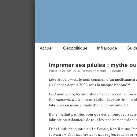
Accueil
Géopolitique
Infrarouge
Guid
Imprimer ses pilules : mythe ou 
Publié le 28 juin 2016 | Temps de lecture : 2 minutes
Lévétiracétam
est le nom commun d’un médicament a
au Canada depuis 2003 sous la marque Keppra™.
Le 3 aout 2015, les autorités américaines ont autorisé
Pharmaceuticals
à commercialiser la vente de comp
fabriqués en usine à l’aide d’une imprimante 3D.
Il n’en fallait pas plus pour que des chroniqueurs scie
fabrication
à domicile
de tous les médicaments dont n
Dans l’influent quotidien
Le Devoir
, Karl Rettino-Par
suivant : «
Vous habitez dans une région reculée et v