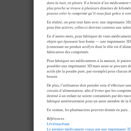
dans la nuit, en pleurs. Il a besoin d’un médicament
plus proche se trouve à plusieurs dizaines de kilomèt
pouvez créer le comprimé qu’il vous faut grâce à vot
En réalité, on peut tout faire avec une imprimante 3D
pour être actives, celles-ci doivent contenir une su
En d’autres mots, pour fabriquer de vrais médicamen
objets qui épousent leur forme — une imprimante 3D d
(contenant un produit actif) et dont le rôle est d’alim
fabrication des comprimés.
Pour fabriquer ses médicaments à la maison, le patie
posséder une imprimante 3D mais aussi se procurer de
actifs (de la poudre pure, par exemple) pour chacun 
besoin.
De plus, l’utilisateur doit prendre soin d’effectuer u
circuits d’alimentation, afin d’éviter que les compri
destiné à un enfant ne soient contaminés par des tra
fabriqué antérieurement pour un autre membre de la f
En somme, les pharmaciens peuvent dormir en paix… 
Références
:
Lévétiracétam
Le premier médicament conçu par une imprimante 3D 