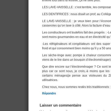
enlève tout dans la lessive, ça ne lave plus.
LES LAVE-VAISSELLE : c’est terrible, les composan
LES DENTIFRICES : nous disait un prof, au Collège 
LE LAVE-VAISSELLE : je veux bien pour l’économ
casseroles qu’on lave à côté. Alors la facture d’eau 
Les constructeurs ont toutefois fait des progrès : -
sont moins gourmandes en eau et en électricité qu’i
-Les réfrigérateurs et congélateurs ont des super
froid et qui consomment bien moins qu’il y a 50 ans
Les sèche-linge avec pompe à chaleur consomme
viens de le lire dans un bouquin d’électroménager)
Que dire encore sur l’électroménager ? Ce sont le
plus car ce sont nous, je crois,-à moins que les 
certains ménages(je pense aux violeuses du 
utilisatrices.
Chez nous, nous sommes restés très traditionnel
Répondre
Laisser un commentaire