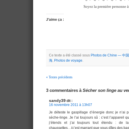
Soyez la première personne à 
J’aime ça :
Ce texte a été classé sous
Photos de Chine — 中国
海
,
Photos de voyage
.
« Textes précédents
Navigation
3 commentaires à
Sécher son linge au ve
sandy39
dit :
16 novembre 2011 à 13h07
Je déteste le gaspillage d’énergie donc je n’ai p
sèche-linge. Je l’ai toujours sû : c’est l’appareil 
j’étends et j’ai toujours tout étendu : de la
chaussettes…(c’est marrant que vous dîtes des bas