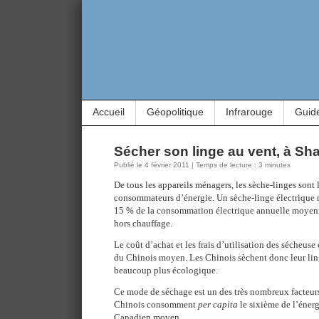
Accueil
Géopolitique
Infrarouge
Guid
Sécher son linge au vent, à Sh
Publié le 4 février 2011 | Temps de lecture : 3 minutes
De tous les appareils ménagers, les sèche-linges sont 
consommateurs d’énergie. Un sèche-linge électrique r
15 % de la consommation électrique annuelle moyen
hors chauffage.
Le coût d’achat et les frais d’utilisation des sécheuse
du Chinois moyen. Les Chinois sèchent donc leur ling
beaucoup plus écologique.
Ce mode de séchage est un des très nombreux facteurs
Chinois consomment
per capita
le sixième de l’éner
Canadien moyen.