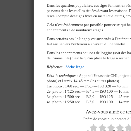
Dans les quartiers populaires, ces tiges forment un rés
passants dans les ruelles situées devant les maisons. 
réseau compte des tiges fixes en métal et d’autres, a
Cela n’est évidemment pas possible pour ceux qui ha
appartements à de nombreux étages.
Dans certains cas, le linge y est suspendu à l’intérie
fait saillie vers l’extérieur au niveau d’une fenêtre.
Dans les appartements équipés de loggias (soit des ba
de l’immeuble) c’est là qu’on place le linge à sécher.
Référence
:
Sèche-linge
Détails techniques
: Appareil Panasonic GH1, object
photo) et Lumix 14-45 mm (les autres photos)
1re photo : 1/60 sec. — F/5,6 — ISO 320 — 45 mm
2e photo : 1/125 sec. — F/4,5 — ISO 100 — 10 mm
3e photo : 1/500 sec. — F/8,0 — ISO 125 — 45 mm
4e photo : 1/250 sec. — F/5,0 — ISO 100 — 14 mm
Avez-vous aimé ce tex
Prière de choisir un nombre d’