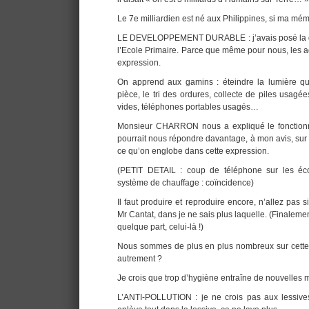
Le 7e milliardien est né aux Philippines, si ma m
LE DEVELOPPEMENT DURABLE : j’avais posé la que
l’Ecole Primaire. Parce que même pour nous, les ad
expression.
On apprend aux gamins : éteindre la lumière q
pièce, le tri des ordures, collecte de piles usagé
vides, téléphones portables usagés…
Monsieur CHARRON nous a expliqué le fonctionn
pourrait nous répondre davantage, à mon avis, sur 
ce qu’on englobe dans cette expression.
(PETIT DETAIL : coup de téléphone sur les éco
système de chauffage : coïncidence)
Il faut produire et reproduire encore, n’allez pas si 
Mr Cantat, dans je ne sais plus laquelle. (Finalemen
quelque part, celui-là !)
Nous sommes de plus en plus nombreux sur cette 
autrement ?
Je crois que trop d’hygiène entraîne de nouvelles 
L’ANTI-POLLUTION : je ne crois pas aux lessive