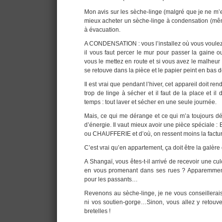
Mon avis sur les sèche-linge (malgré que je ne m’en
mieux acheter un sèche-linge à condensation (même
à évacuation.
A CONDENSATION : vous l’installez où vous voule
il vous faut percer le mur pour passer la gaine o
vous le mettez en route et si vous avez le malheur d
se retouve dans la pièce et le papier peint en bas
Il est vrai que pendant l’hiver, cet appareil doit ren
trop de linge à sécher et il faut de la place et il
temps : tout laver et sécher en une seule journée.
Mais, ce qui me dérange et ce qui m’a toujours dé
d’énergie. Il vaut mieux avoir une pièce spéciale
ou CHAUFFERIE et d’où, on ressent moins la factur
C’est vrai qu’en appartement, ça doit être la galère 
A Shangaï, vous êtes-t-il arrivé de recevoir une culo
en vous promenant dans ses rues ? Apparemment
pour les passants…
Revenons au sèche-linge, je ne vous conseillerais
ni vos soutien-gorge…Sinon, vous allez y retouver
bretelles !