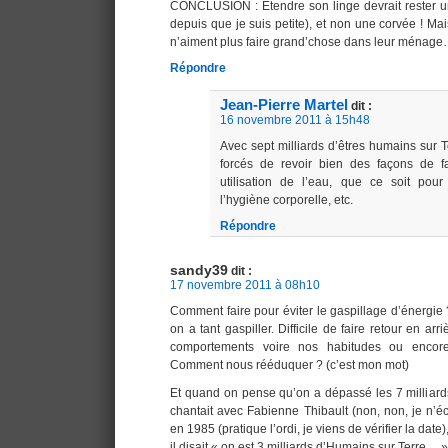
CONCLUSION : Etendre son linge devrait rester un p
depuis que je suis petite), et non une corvée ! Ma
n’aiment plus faire grand’chose dans leur ménag
Répondre
Jean-Pierre Martel
dit :
16 novembre 2011 à 15h48
Avec sept milliards d’êtres humains sur T
forcés de revoir bien des façons de fai
utilisation de l’eau, que ce soit pour
l’hygiène corporelle, etc.
Répondre
sandy39
dit :
17 novembre 2011 à 08h10
Comment faire pour éviter le gaspillage d’énergie ?
on a tant gaspiller. Difficile de faire retour en a
comportements voire nos habitudes ou encor
Comment nous rééduquer ? (c’est mon mot)
Et quand on pense qu’on a dépassé les 7 milliards
chantait avec Fabienne Thibault (non, non, je n’é
en 1985 (pratique l’ordi, je viens de vérifier la date
il disait « on est 3 milliards d’Humains sur Terre… »