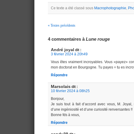
Ce texte a été classé sous
Macrophotographie
,
Pho
« Textes précédents
Navigation
4 commentaires à
Lune rouge
André joyal
dit :
3 février 2024 à 20h49
Vous êtes vraiment incroyables. Vous «payez» co
mon doctorat en Bourgogne. Tu payes = tu es incro
Répondre
Marsolais
dit :
10 février 2024 à 08h25
Bonjour,
Je suis tout à fait d’accord avec vous, M. Joyal,
d’une ingéniosité et d’une curiosité renversantes !!
Bonne fds à vous,
Répondre