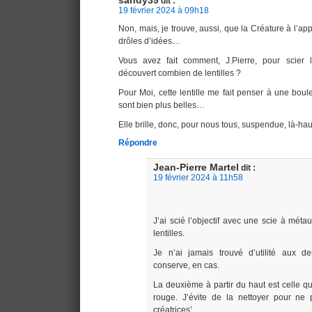
sandy39
dit :
19 février 2024 à 09h18
Non, mais, je trouve, aussi, que la Créature à l’app
drôles d’idées…
Vous avez fait comment, J.Pierre, pour scier l
découvert combien de lentilles ?
Pour Moi, cette lentille me fait penser à une bou
sont bien plus belles…
Elle brille, donc, pour nous tous, suspendue, là-ha
Répondre
Jean-Pierre Martel
dit :
19 février 2024 à 11h58
J’ai scié l’objectif avec une scie à métaux
lentilles.
Je n’ai jamais trouvé d’utilité aux de
conserve, en cas.
La deuxième à partir du haut est celle qu
rouge. J’évite de la nettoyer pour ne 
créatrices’.