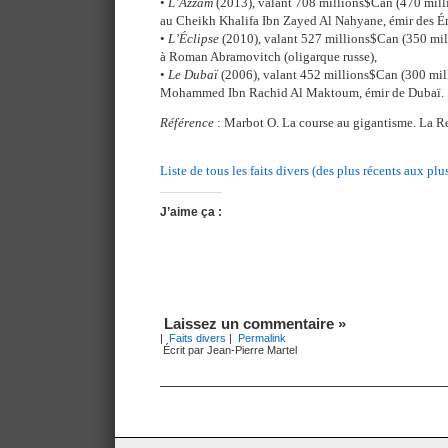
•
L’Azzam
(2013), valant 708 millions$Can (470 milli
au Cheikh Khalifa Ibn Zayed Al Nahyane, émir des Ém
•
L’Éclipse
(2010), valant 527 millions$Can (350 mill
à Roman Abramovitch (oligarque russe),
•
Le Dubaï
(2006), valant 452 millions$Can (300 mill
Mohammed Ibn Rachid Al Maktoum, émir de Dubaï.
Référence
: Marbot O. La course au gigantisme. La R
Liste de tous les faits divers (des plus récents aux plu
J’aime ça :
Laissez un commentaire »
|
Faits divers
|
Permalink
Écrit par Jean-Pierre Martel