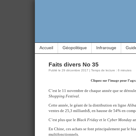
Accueil
Géopolitique
Infrarouge
Guid
Faits divers No 35
Publié le 29 décembre 2017 | Temps de lecture : 6 minutes
Cliquez sur l’image pour l’agr
C’est le 11 novembre de chaque année que se déroul
Shopping Festival
.
Cette année, le géant de la distribution en ligne
Alib
ventes de 25,3 milliards$, en hausse de 54% en compa
C’est plus que le
Black Friday
et le
Cyber Monday
am
En Chine, ces achats se font principalement par le bi
multifonctionnels.