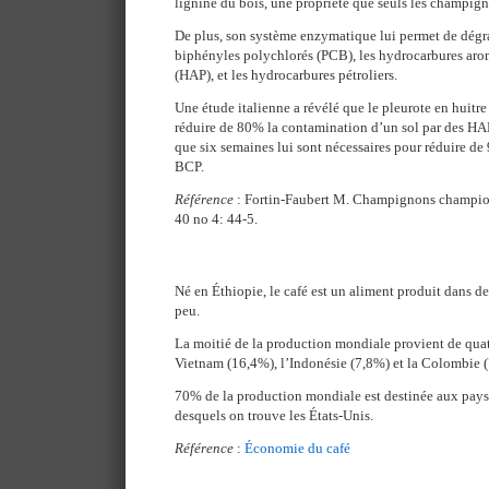
lignine du bois, une propriété que seuls les champi
De plus, son système enzymatique lui permet de dég
biphényles polychlorés (PCB), les hydrocarbures ar
(HAP), et les hydrocarbures pétroliers.
Une étude italienne a révélé que le pleurote en huitr
réduire de 80% la contamination d’un sol par des HA
que six semaines lui sont nécessaires pour réduire d
BCP.
Référence
: Fortin-Faubert M. Champignons champio
40 no 4: 44-5.
Né en Éthiopie, le café est un aliment produit dans 
peu.
La moitié de la production mondiale provient de quatr
Vietnam (16,4%), l’Indonésie (7,8%) et la Colombie 
70% de la production mondiale est destinée aux pays 
desquels on trouve les États-Unis.
Référence
:
Économie du café