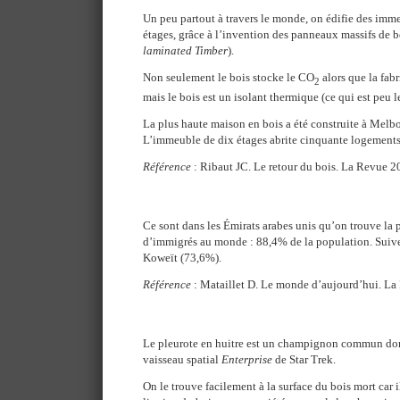
Un peu partout à travers le monde, on édifie des imme
étages, grâce à l’invention des panneaux massifs de bo
laminated Timber
).
Non seulement le bois stocke le CO
alors que la fab
2
mais le bois est un isolant thermique (ce qui est peu l
La plus haute maison en bois a été construite à Melbo
L’immeuble de dix étages abrite cinquante logements
Référence
: Ribaut JC. Le retour du bois. La Revue 2
Ce sont dans les Émirats arabes unis qu’on trouve la 
d’immigrés au monde : 88,4% de la population. Suiven
Koweït (73,6%).
Référence
: Mataillet D. Le monde d’aujourd’hui. La
Le pleurote en huitre est un champignon commun don
vaisseau spatial
Enterprise
de Star Trek.
On le trouve facilement à la surface du bois mort car il