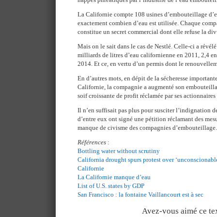
La Californie compte 108 usines d’embouteillage d’e
exactement combien d’eau est utilisée. Chaque comp
constitue un secret commercial dont elle refuse la div
Mais on le sait dans le cas de Nestlé. Celle-ci a révél
milliards de litres d’eau californienne en 2011, 2,4 e
2014. Et ce, en vertu d’un permis dont le renouvelle
En d’autres mots, en dépit de la sécheresse important
Californie, la compagnie a augmenté son embouteillage
soif croissante de profit réclamée par ses actionnaires
Il n’en suffisait pas plus pour susciter l’indignation 
d’entre eux ont signé une pétition réclamant des mesu
manque de civisme des compagnies d’embouteillage.
Références
:
Bottling water without scrutiny
California drought spurs protest over ‘unconscionable
Californie
La Californie manque d’eau
List of U.S. states by GDP
San Francisco : la fontaine Vaillancourt est à sec
Avez-vous aimé ce tex