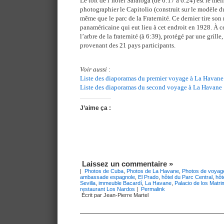
Le toit de l’hôtel Saratoga (de 6:17 à 6:24) est le mei
photographier le Capitolio (construit sur le modèle d
même que le parc de la Fraternité. Ce dernier tire so
panaméricaine qui eut lieu à cet endroit en 1928. À ce
l’arbre de la fraternité (à 6:39), protégé par une grille
provenant des 21 pays participants.
Voir aussi
:
Liste des diaporamas du premier voyage à La Havane
Liste des diaporamas du second voyage à La Havane
J’aime ça :
Laissez un commentaire »
|
Photos de Cuba
,
Photos de La Havane
,
Photos de voyag
ambassade espagnole
,
El Prado
,
hôtel du Parc Central
,
hôt
Sevilla
,
immeuble Bacardí
,
La Havane
,
Palacio de los Matr
restaurant Los Nardos
|
Permalink
Écrit par Jean-Pierre Martel