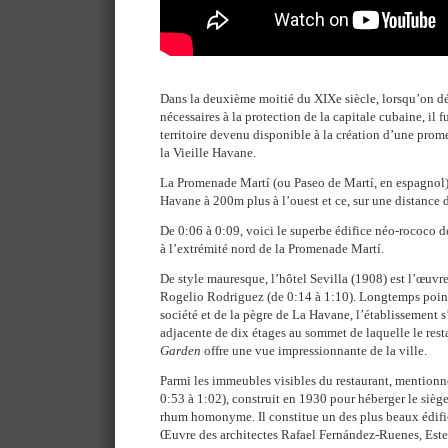
Dans la deuxième moitié du XIXe siècle, lorsqu’on dét
nécessaires à la protection de la capitale cubaine, il f
territoire devenu disponible à la création d’une prom
la Vieille Havane.
La Promenade Martí (ou Paseo de Martí, en espagnol) s
Havane à 200m plus à l’ouest et ce, sur une distance 
De 0:06 à 0:09, voici le superbe édifice néo-rococo 
à l’extrémité nord de la Promenade Martí.
De style mauresque, l’hôtel Sevilla (1908) est l’œuvre
Rogelio Rodriguez (de 0:14 à 1:10). Longtemps point
société et de la pègre de La Havane, l’établissement 
adjacente de dix étages au sommet de laquelle le re
Garden
offre une vue impressionnante de la ville.
Parmi les immeubles visibles du restaurant, mention
0:53 à 1:02), construit en 1930 pour héberger le sièg
rhum homonyme. Il constitue un des plus beaux édific
Œuvre des architectes Rafael Fernández-Ruenes, Este