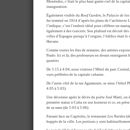
Menéndez, c’était le plus haut gratte-ciel de la capi
inauguration.
Également visible du
Roof Garden
, le
Palacio de lo
fut terminé en 1914 d’après les plans de l’architect
l’indique, c’est l’endroit idéal pour célébrer un mariag
également à des concerts. Son plafond est décoré des 
villes d’Espagne puisqu’à l’origine, l’édifice était l
Havane.
Comme toutes les fins de semaine, des artistes expose
Prado. Ici et là, des professeurs en dessin enseignen
quartier.
De 3:15 à 4:04, nous visitons l’Hôtel du parc Central,
vues préférées de la capitale cubaine.
De l’autre côté de la rue Agramonte, se situe l’hôtel P
4:05 à 5:03).
Une décennie après le décès du poète José Martí, on é
première statue à Cuba en son honneur et ce, en prése
de sa sœur (de 5:03 à 5:06).
Faisant face au Capitolio, le restaurant
Los Nardos
(d
huppés de la ville. Les portions y sont habituellemen