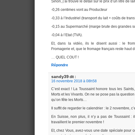
Sinon, j’ai trouvé le détail sur le prix d’un litre de la
-0,26 centimes vont au Producteur
-0,33 à l’Industriel (transport du lait + coûts de tran
-0,15 au Supermarché (marge brute des grandes s
-0,04 à l’Etat (TVA).
Et, dans la vidéo, ils le disent aussi : le fr
Fromagerie et, que le fromage français reste haut
… QUEL COUT !
Répondre
sandy39
dit :
16 novembre 2018 à 08h58
C’est exact ! La Toussaint honore tous les Saints
Morts et les Vivants. On ne se pose pas la question 
qu’on fête les Morts…
Il suffit de regarder le calendrier : le 2 novembre, c’
En Suisse, non plus, il n’y a pas de Toussaint : il
travaillent le premier novembre !
Et, chez Vous, avez-vous une date spéciale pour cé