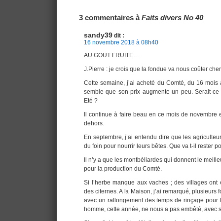
Navigation
3 commentaires à
Faits divers No 40
sandy39
dit :
16 novembre 2018 à 08h40
AU GOUT FRUITE…
J.Pierre : je crois que la fondue va nous coûter che
Cette semaine, j’ai acheté du Comté, du 16 mois à
semble que son prix augmente un peu. Serait-ce 
Eté ?
Il continue à faire beau en ce mois de novembre e
dehors.
En septembre, j’ai entendu dire que les agriculteur
du foin pour nourrir leurs bêtes. Que va t-il rester po
Il n’y a que les montbéliardes qui donnent le meilleu
pour la production du Comté.
Si l’herbe manque aux vaches ; des villages ont
des citernes. A la Maison, j’ai remarqué, plusieurs 
avec un rallongement des temps de rinçage pour 
homme, cette année, ne nous a pas embêté, avec