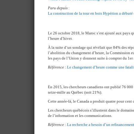
Paru depuis
:
La construction de la tour en bois Hypérion a débuté
Le 26 octobre 2018, le Maroc s’est ajouté aux pays qu
l’heure d’hiver.
À la suite d’un sondage qui révélait que 84% des rép
l’abolition du changement d’heure, la Commission
les pays de l’Union y donnent suite à compter du 1er 
Référence
:
Le changement d’heure comme une fatali
En 2015, les chercheurs canadiens ont publié 76 000 a
seize-mille au Québec (soit 21%).
Cette année-là, le Canada a produit quatre pour cent de
Les chercheurs québécois s’illustrent dans le domain
de l’information et les communications.
Référence
:
La recherche a besoin d’un refinancemen