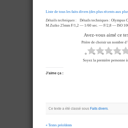
Liste de tous les faits divers (des plus récents aux plu
Détails techniques
: Détails techniques : Olympus O
M.Zuiko 25mm F/1,2 — 1/60 sec. — F/2,8 — ISO 1
Avez-vous aimé ce tex
Prière de choisir un nombre d’
Soyez la première personne à 
J’aime ça :
Ce texte a été classé sous
Faits divers
.
« Textes précédents