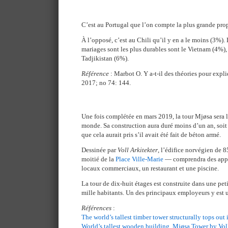
C’est au Portugal que l’on compte la plus grande pro
À l’opposé, c’est au Chili qu’il y en a le moins (3%). 
mariages sont les plus durables sont le Vietnam (4%),
Tadjikistan (6%).
Référence
: Marbot O. Y a-t-il des théories pour expl
2017; no 74: 144.
Une fois complétée en mars 2019, la tour Mjøsa sera l
monde. Sa construction aura duré moins d’un an, soit
que cela aurait pris s’il avait été fait de béton armé.
Dessinée par
Voll Arkitekter
, l’édifice norvégien de 
moitié de la
Place Ville-Marie
— comprendra des appar
locaux commerciaux, un restaurant et une piscine.
La tour de dix-huit étages est construite dans une pet
mille habitants. Un des principaux employeurs y est u
Références
:
The world’s tallest timber tower structurally tops out
World’s tallest wooden building. Mjøsa Tower by Voll