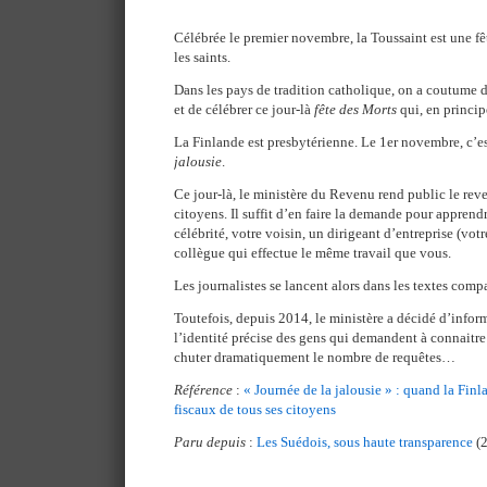
Célébrée le premier novembre, la Toussaint est une f
les saints.
Dans les pays de tradition catholique, on a coutume d
et de célébrer ce jour-là
fête des Morts
qui, en princip
La Finlande est presbytérienne. Le 1er novembre, c’e
jalousie
.
Ce jour-là, le ministère du Revenu rend public le rev
citoyens. Il suffit d’en faire la demande pour appre
célébrité, votre voisin, un dirigeant d’entreprise (vot
collègue qui effectue le même travail que vous.
Les journalistes se lancent alors dans les textes compa
Toutefois, depuis 2014, le ministère a décidé d’infor
l’identité précise des gens qui demandent à connaitre 
chuter dramatiquement le nombre de requêtes…
Référence
:
« Journée de la jalousie » : quand la Finl
fiscaux de tous ses citoyens
Paru depuis
:
Les Suédois, sous haute transparence
(2