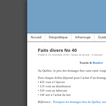
Accueil
Géopolitique
Infrarouge
Guid
Faits divers No 40
Publié le 15 novembre 2018 | Temps de lecture : 6 minutes
Tranche de
Beaufort
Au Québec, le prix des fromages fins varie entre vingt
Pour chaque dollar dépensé pour l’achat d’un fromag
• 42¢ vont à l’épicier
• 11¢ vont au distributeur
• 33¢ vont au fabricant
• 14¢ sert à l’achat du lait.
Référence
:
Pourquoi les fromages fins du Québec sont