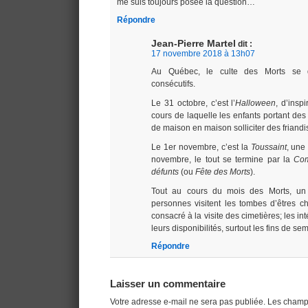
me suis toujours posée la question…
Répondre
Jean-Pierre Martel
dit :
17 novembre 2018 à 13h07
Au Québec, le culte des Morts se d
consécutifs.
Le 31 octobre, c’est l’
Halloween
, d’insp
cours de laquelle les enfants portant d
de maison en maison solliciter des friandi
Le 1er novembre, c’est la
Toussaint
, une
novembre, le tout se termine par la
Com
défunts
(ou
Fête des Morts
).
Tout au cours du mois des Morts, u
personnes visitent les tombes d’êtres ch
consacré à la visite des cimetières; les in
leurs disponibilités, surtout les fins de se
Répondre
Laisser un commentaire
Votre adresse e-mail ne sera pas publiée.
Les champs