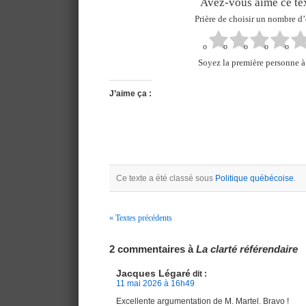
Avez-vous aimé ce tex
Prière de choisir un nombre d’
Soyez la première personne à 
J’aime ça :
Ce texte a été classé sous
Politique québécoise
.
« Textes précédents
Navigation
2 commentaires à
La clarté référendaire
Jacques Légaré
dit :
11 mai 2026 à 16h49
Excellente argumentation de M. Martel. Bravo !