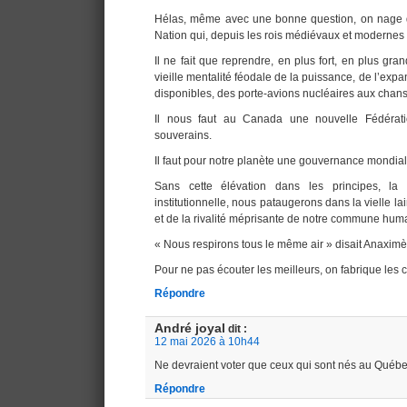
Hélas, même avec une bonne question, on nage da
Nation qui, depuis les rois médiévaux et modernes q
Il ne fait que reprendre, en plus fort, en plus gran
vieille mentalité féodale de la puissance, de l’exp
disponibles, des porte-avions nucléaires aux chan
Il nous faut au Canada une nouvelle Fédérati
souverains.
Il faut pour notre planète une gouvernance mondiale
Sans cette élévation dans les principes, la v
institutionnelle, nous pataugerons dans la vielle la
et de la rivalité méprisante de notre commune huma
« Nous respirons tous le même air » disait Anaximè
Pour ne pas écouter les meilleurs, on fabrique les
Répondre
André joyal
dit :
12 mai 2026 à 10h44
Ne devraient voter que ceux qui sont nés au Québe
Répondre