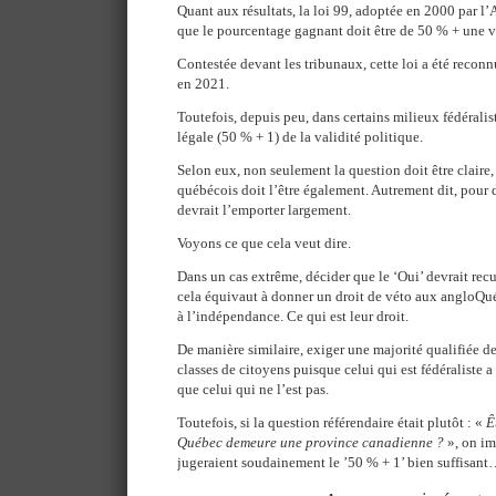
Quant aux résultats, la loi 99, adoptée en 2000 par l’
que le pourcentage gagnant doit être de 50 % + une v
Contestée devant les tribunaux, cette loi a été recon
en 2021.
Toutefois, depuis peu, dans certains milieux fédéralist
légale (50 % + 1) de la validité politique.
Selon eux, non seulement la question doit être claire
québécois doit l’être également. Autrement dit, pour 
devrait l’emporter largement.
Voyons ce que cela veut dire.
Dans un cas extrême, décider que le ‘Oui’ devrait recu
cela équivaut à donner un droit de véto aux angloQu
à l’indépendance. Ce qui est leur droit.
De manière similaire, exiger une majorité qualifiée de
classes de citoyens puisque celui qui est fédéraliste 
que celui qui ne l’est pas.
Toutefois, si la question référendaire était plutôt : «
Ê
Québec demeure une province canadienne ?
», on im
jugeraient soudainement le ’50 % + 1’ bien suffisan