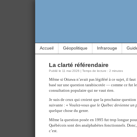
Accueil
Géopolitique
Infrarouge
Guid
La clarté référendaire
Publié le 11 mai 2026 | Temps de lecture : 2 minutes
Même si Ottawa n’avait pas légiféré à ce sujet, il fau
basé sur une question tarabiscotée — comme ce fut l
consultation populaire qui ne vaut rien.
Je suis de ceux qui croient que la prochaine question r
suivante : «
Voulez-vous que le Québec devienne un 
quelque chose du genre.
Même la question posée en 1995 fut trop longue pour 
Québécois sont des analphabètes fonctionnels. Donc, p
c’est.